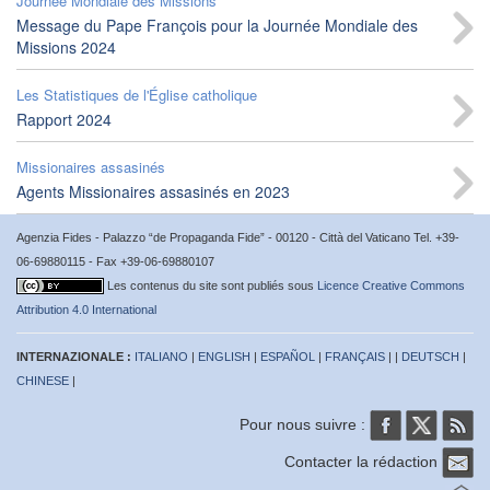
Journée Mondiale des Missions
Message du Pape François pour la Journée Mondiale des
Missions 2024
Les Statistiques de l'Église catholique
Rapport 2024
Missionaires assasinés
Agents Missionaires assasinés en 2023
Agenzia Fides - Palazzo “de Propaganda Fide” - 00120 - Città del Vaticano Tel. +39-
06-69880115 - Fax +39-06-69880107
Les contenus du site sont publiés sous
Licence Creative Commons
Attribution 4.0 International
INTERNAZIONALE :
ITALIANO
|
ENGLISH
|
ESPAÑOL
|
FRANÇAIS
| |
DEUTSCH
|
CHINESE
|
Pour nous suivre :
Contacter la rédaction