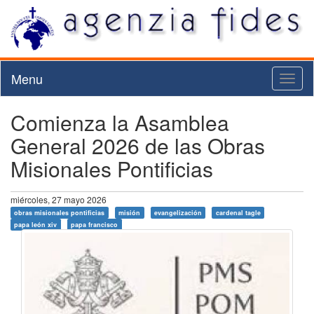
Menu
Toggl
naviga
Comienza la Asamblea
General 2026 de las Obras
Misionales Pontificias
miércoles, 27 mayo 2026
obras misionales pontificias
misión
evangelización
cardenal tagle
papa león xiv
papa francisco