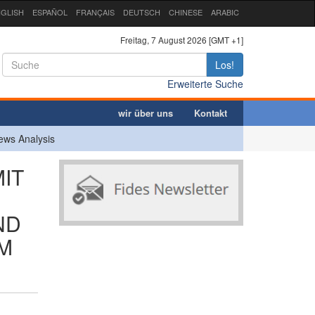
GLISH
ESPAÑOL
FRANÇAIS
DEUTSCH
CHINESE
ARABIC
Freitag, 7 August 2026 [GMT +1]
Los!
Erweiterte Suche
wir über uns
Kontakt
ews Analysis
IT
ND
IM