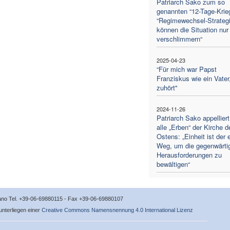
Patriarch Sako zum so
genannten “12-Tage-Krieg
“Regimewechsel-Strateg
können die Situation nur
verschlimmern“
2025-04-23
“Für mich war Papst
Franziskus wie ein Vater
zuhört"
2024-11-26
Patriarch Sako appelliert
alle „Erben“ der Kirche d
Ostens: „Einheit ist der 
Weg, um die gegenwärti
Herausforderungen zu
bewältigen“
icano Tel. +39-06-69880115 - Fax +39-06-69880107
 unterliegen einer
Creative Commons Namensnennung 4.0 International Lizenz