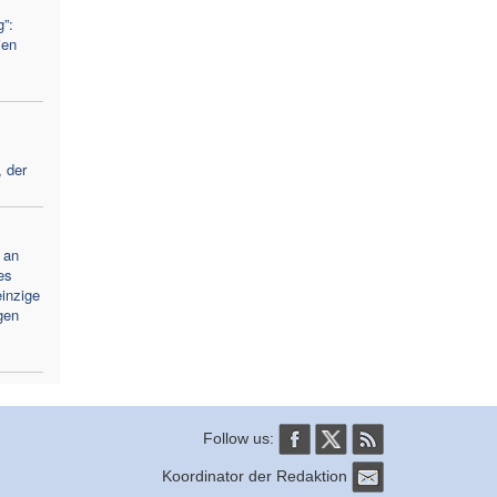
”:
ien
, der
 an
es
einzige
gen
Follow us:
Koordinator der Redaktion