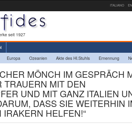
ITALIANO
EN
rke seit 1927
N
Europa
Ozeanien
Akte des Hl.Stuhls
Ernennung
N
ISCHER MÖNCH IM GESPRÄCH M
R TRAUERN MIT DEN
ER UND MIT GANZ ITALIEN U
 DARUM, DASS SIE WEITERHIN 
 IRAKERN HELFEN!“