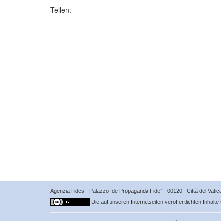
Teilen:
Agenzia Fides - Palazzo “de Propaganda Fide” - 00120 - Città del Vat
Die auf unseren Internetseiten veröffentlichten Inhalte