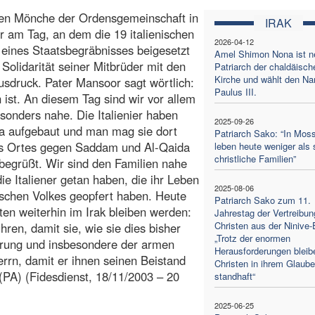
hen Mönche der Ordensgemeinschaft in
IRAK
r am Tag, an dem die 19 italienischen
2026-04-12
eines Staatsbegräbnisses beigesetzt
Amel Shimon Nona ist n
Solidarität seiner Mitbrüder mit den
Patriarch der chaldäisch
Kirche und wählt den N
sdruck. Pater Mansoor sagt wörtlich:
Paulus III.
 ist. An diesem Tag sind wir vor allem
sonders nahe. Die Italienier haben
2025-09-26
ja aufgebaut und man mag sie dort
Patriarch Sako: “In Moss
des Ortes gegen Saddam und Al-Qaida
leben heute weniger als 
christliche Familien”
r begrüßt. Wir sind den Familien nahe
e Italiener getan haben, die ihr Leben
2025-08-06
ischen Volkes geopfert haben. Heute
Patriarch Sako zum 11.
ten weiterhin im Irak bleiben werden:
Jahrestag der Vertreibun
Christen aus der Ninive
ühren, damit sie, wie sie dies bisher
„Trotz der enormen
erung und insbesondere der armen
Herausforderungen bleib
rn, damit er ihnen seinen Beistand
Christen in ihrem Glaub
(PA) (Fidesdienst, 18/11/2003 – 20
standhaft“
2025-06-25