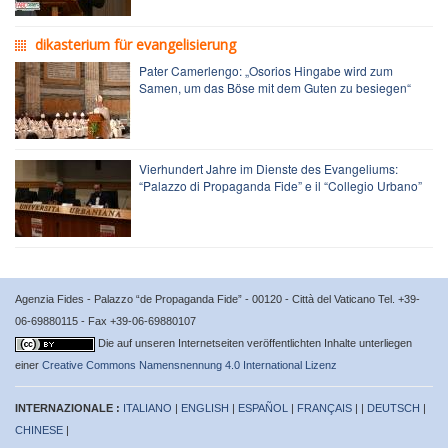
dikasterium für evangelisierung
Pater Camerlengo: „Osorios Hingabe wird zum
Samen, um das Böse mit dem Guten zu besiegen“
Vierhundert Jahre im Dienste des Evangeliums:
“Palazzo di Propaganda Fide” e il “Collegio Urbano”
Agenzia Fides - Palazzo “de Propaganda Fide” - 00120 - Città del Vaticano Tel. +39-
06-69880115 - Fax +39-06-69880107
Die auf unseren Internetseiten veröffentlichten Inhalte unterliegen
einer
Creative Commons Namensnennung 4.0 International Lizenz
INTERNAZIONALE :
ITALIANO
|
ENGLISH
|
ESPAÑOL
|
FRANÇAIS
| |
DEUTSCH
|
CHINESE
|