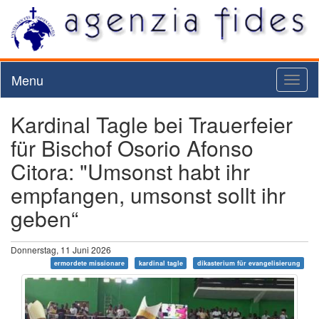
Menu
Toggl
naviga
Kardinal Tagle bei Trauerfeier
für Bischof Osorio Afonso
Citora: "Umsonst habt ihr
empfangen, umsonst sollt ihr
geben“
Donnerstag, 11 Juni 2026
ermordete missionare
kardinal tagle
dikasterium für evangelisierung