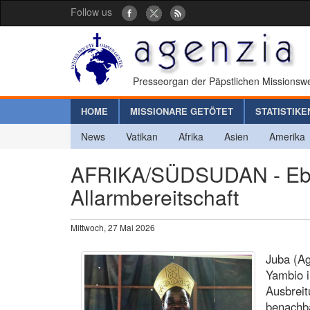
Follow us
Presseorgan der Päpstlichen Missionswe
HOME
MISSIONARE GETÖTET
STATISTIKE
News
Vatikan
Afrika
Asien
Amerika
AFRIKA/SÜDSUDAN - Ebol
Allarmbereitschaft
Mittwoch, 27 Mai 2026
Juba (A
Yambio 
Ausbreit
benachb