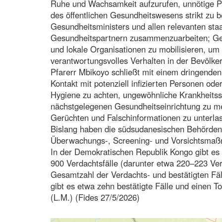
Ruhe und Wachsamkeit aufzurufen, unnötige Pa
des öffentlichen Gesundheitswesens strikt zu 
Gesundheitsministers und allen relevanten sta
Gesundheitspartnern zusammenzuarbeiten; Ge
und lokale Organisationen zu mobilisieren, u
verantwortungsvolles Verhalten in der Bevölker
Pfarerr Mbikoyo schließt mit einem dringenden
Kontakt mit potenziell infizierten Personen od
Hygiene zu achten, ungewöhnliche Krankheit
nächstgelegenen Gesundheitseinrichtung zu me
Gerüchten und Falschinformationen zu unterla
Bislang haben die südsudanesischen Behörden 
Überwachungs-, Screening- und Vorsichtsmaßn
In der Demokratischen Republik Kongo gibt es 
900 Verdachtsfälle (darunter etwa 220–223 Verd
Gesamtzahl der Verdachts- und bestätigten Fä
gibt es etwa zehn bestätigte Fälle und einen To
(L.M.) (Fides 27/5/2026)