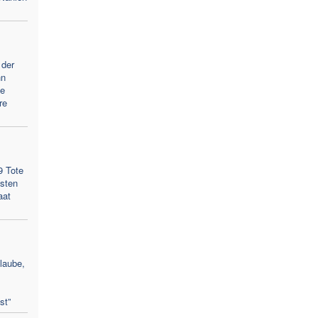
 der
hn
he
re
9 Tote
gsten
aat
laube,
st”