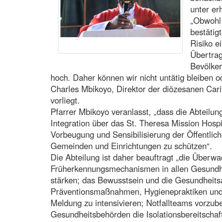
unter e
„Obwohl
bestätig
Risiko e
Übertrag
Bevölke
hoch. Daher können wir nicht untätig bleiben od
Charles Mbikoyo, Direktor der diözesanen Carit
vorliegt.
Pfarrer Mbikoyo veranlasst, „dass die Abteilu
Integration über das St. Theresa Mission Hos
Vorbeugung und Sensibilisierung der Öffentlich
Gemeinden und Einrichtungen zu schützen“.
Die Abteilung ist daher beauftragt „die Überw
Früherkennungsmechanismen in allen Gesundh
stärken; das Bewusstsein und die Gesundheit
Präventionsmaßnahmen, Hygienepraktiken und 
Meldung zu intensivieren; Notfallteams vorzub
Gesundheitsbehörden die Isolationsbereitschaft