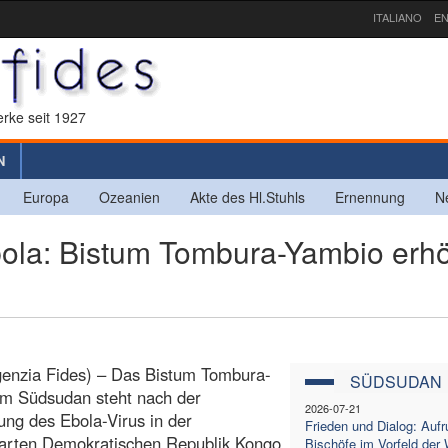
ITALIANO
EN
rke seit 1927
N
Europa
Ozeanien
Akte des Hl.Stuhls
Ernennung
N
a: Bistum Tombura-Yambio erhö
genzia Fides) – Das Bistum Tombura-
SÜDSUDAN
im Südsudan steht nach der
2026-07-21
ung des Ebola-Virus in der
Frieden und Dialog: Aufr
arten Demokratischen Republik Kongo
Bischöfe im Vorfeld der