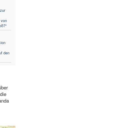
zur
 von
oß?“
sion
uf den
über
die
ganda