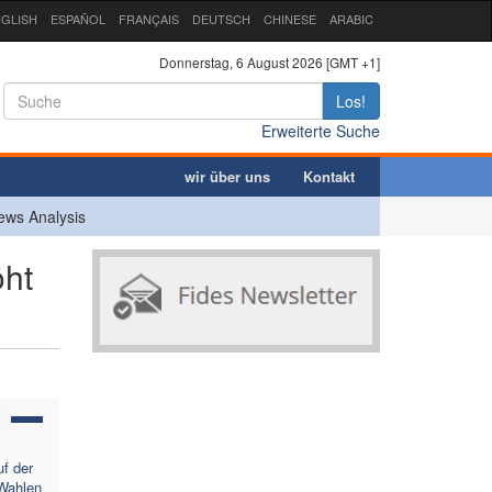
GLISH
ESPAÑOL
FRANÇAIS
DEUTSCH
CHINESE
ARABIC
Donnerstag, 6 August 2026 [GMT +1]
Los!
Erweiterte Suche
wir über uns
Kontakt
ews Analysis
ht
uf der
 Wahlen