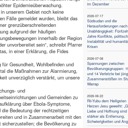
im Dezember
rhöhter Epidemieüberwachung.
 in unserem Gebiet noch keine
2026-07-17
ten Fälle gemeldet wurden, bleibt das
Südsudan und die
iner grenzüberschreitenden
Herausforderungen nach
ung aufgrund der häufigen
Unabhängigkeit: Fünfze
Jahre Konflikte, politisc
rungsbewegungen innerhalb der Region
Instabilität und humanitä
er unvorbereitet sein“, schreibt Pfarrer
Krisen
as, in einer Erklärung, die Fides
2026-07-08
Spannungen zwischen
ng für Gesundheit, Wohlbefinden und
Bevölkerungsgruppen: 1
pital die Maßnahmen zur Alarmierung,
und 14 Verletzte bei jün
keit unverzüglich verstärkt, um unsere
Zusammenstößen im St
Warrap
achungs- und
2026-06-22
eitseinrichtungen und Gemeinden zu
Rii-Yubu dem Heiligsten
saufklärung über Ebola-Symptome,
Herzen Jesu geweiht: „G
die Bedeutung der rechtzeitigen
Liebe und Hoffnung sind
ereiten und in Zusammenarbeit mit den
stärker als Entfernung,
Schwierigkeiten und Ang
 sicherzustellen; die Bevölkerung zu