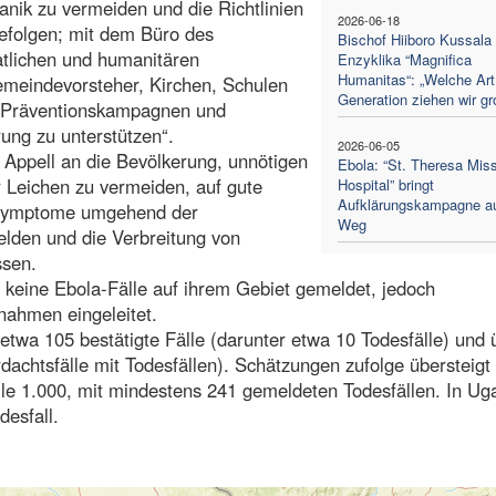
nik zu vermeiden und die Richtlinien
2026-06-18
befolgen; mit dem Büro des
Bischof Hiiboro Kussala 
atlichen und humanitären
Enzyklika “Magnifica
Humanitas“: „Welche Art
meindevorsteher, Kirchen, Schulen
Generation ziehen wir gr
m Präventionskampagnen und
ung zu unterstützen“.
2026-06-05
 Appell an die Bevölkerung, unnötigen
Ebola: “St. Theresa Mis
er Leichen zu vermeiden, auf gute
Hospital” bringt
Aufklärungskampagne a
ssymptome umgehend der
Weg
lden und die Verbreitung von
ssen.
keine Ebola-Fälle auf ihrem Gebiet gemeldet, jedoch
ahmen eingeleitet.
etwa 105 bestätigte Fälle (darunter etwa 10 Todesfälle) und 
achtsfälle mit Todesfällen). Schätzungen zufolge übersteigt 
lle 1.000, mit mindestens 241 gemeldeten Todesfällen. In U
desfall.