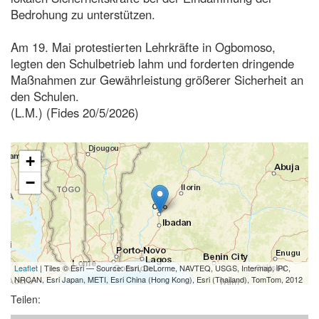
Bedrohung zu unterstützen.
Am 19. Mai protestierten Lehrkräfte in Ogbomoso,
legten den Schulbetrieb lahm und forderten dringende
Maßnahmen zur Gewährleistung größerer Sicherheit an
den Schulen.
(L.M.) (Fides 20/5/2026)
+
−
Leaflet
| Tiles © Esri — Source: Esri, DeLorme, NAVTEQ, USGS, Intermap, iPC,
NRCAN, Esri Japan, METI, Esri China (Hong Kong), Esri (Thailand), TomTom, 2012
Teilen: