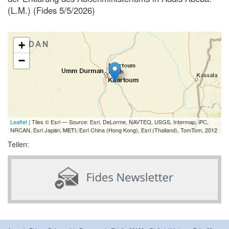
(L.M.) (Fides 5/5/2026)
+
−
Leaflet
| Tiles © Esri — Source: Esri, DeLorme, NAVTEQ, USGS, Intermap, iPC,
NRCAN, Esri Japan, METI, Esri China (Hong Kong), Esri (Thailand), TomTom, 2012
Teilen: