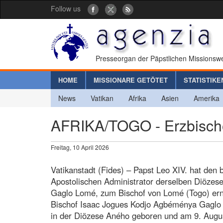
Follow us
Presseorgan der Päpstlichen Missionswe
HOME
MISSIONARE GETÖTET
STATISTIKE
News
Vatikan
Afrika
Asien
Amerika
AFRIKA/TOGO - Erzbisch
Freitag, 10 April 2026
Vatikanstadt (Fides) – Papst Leo XIV. hat den
Apostolischen Administrator derselben Diöze
Gaglo Lomé, zum Bischof von Lomé (Togo) ern
Bischof Isaac Jogues Kodjo Agbéménya Gaglo
in der Diözese Aného geboren und am 9. Augus