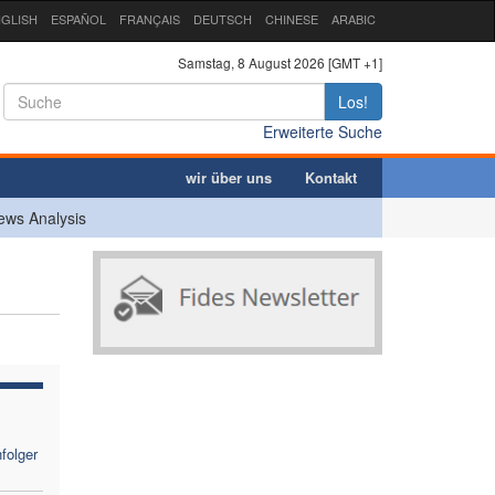
GLISH
ESPAÑOL
FRANÇAIS
DEUTSCH
CHINESE
ARABIC
Samstag, 8 August 2026 [GMT +1]
Los!
Erweiterte Suche
wir über uns
Kontakt
ews Analysis
folger