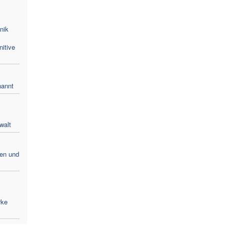
nik
nitive
nannt
walt
ren und
rke