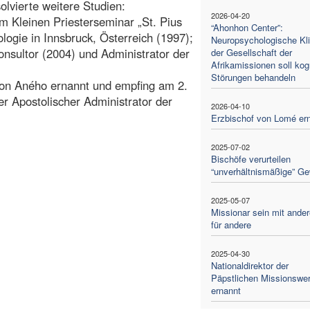
olvierte weitere Studien:
2026-04-20
m Kleinen Priesterseminar „St. Pius
“Ahonhon Center”:
logie in Innsbruck, Österreich (1997);
Neuropsychologische Kli
onsultor (2004) und Administrator der
der Gesellschaft der
Afrikamissionen soll kog
Störungen behandeln
on Aného ernannt und empfing am 2.
er Apostolischer Administrator der
2026-04-10
Erzbischof von Lomé er
2025-07-02
Bischöfe verurteilen
“unverhältnismäßige” Ge
2025-05-07
Missionar sein mit ande
für andere
2025-04-30
Nationaldirektor der
Päpstlichen Missionswe
ernannt