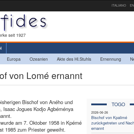
ITALIANO
EN
rke seit 1927
N
Europa
Ozeanien
Akte des Hl.Stuhls
Ernennung
N
of von Lomé ernannt
 bisherigen Bischof von Aného und
TOGO
se, Isaac Jogues Kodjo Agbéménya
2026-06-26
annt.
Bischof von Kpalimé
 wurde am 7. Oktober 1958 in Kpémé
zurückgetreten und Nach
ernannt
t 1985 zum Priester geweiht.