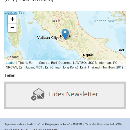
+
−
Leaflet
| Tiles © Esri — Source: Esri, DeLorme, NAVTEQ, USGS, Intermap, iPC,
NRCAN, Esri Japan, METI, Esri China (Hong Kong), Esri (Thailand), TomTom, 2012
Teilen:
Agenzia Fides - Palazzo “de Propaganda Fide” - 00120 - Città del Vaticano Tel. +39-