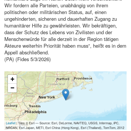
Wir fordern alle Parteien, unabhängig von ihrem
politischen oder militärischen Status, auf, einen
ungehinderten, sicheren und dauerhaften Zugang zu
humanitärer Hilfe zu gewährleisten. Wir bekräftigen,
dass der Schutz des Lebens von Zivilisten und der
Menschenwürde für alle derzeit in der Region tätigen
Akteure weiterhin Priorität haben muss“, heißt es in dem
Appell abschließend.
(PA) (Fides 5/3/2026)
+
−
Leaflet
| Tiles © Esri — Source: Esri, DeLorme, NAVTEQ, USGS, Intermap, iPC,
NRCAN, Esri Japan, METI, Esri China (Hong Kong), Esri (Thailand), TomTom, 2012