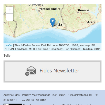
+
−
Leaflet
| Tiles © Esri — Source: Esri, DeLorme, NAVTEQ, USGS, Intermap, iPC,
NRCAN, Esri Japan, METI, Esri China (Hong Kong), Esri (Thailand), TomTom, 2012
Teilen:
Agenzia Fides - Palazzo “de Propaganda Fide” - 00120 - Città del Vaticano Tel. +39-
06-69880115 - Fax +39-06-69880107