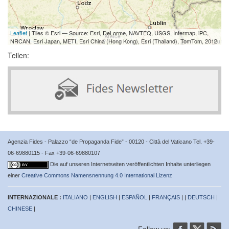
Leaflet
| Tiles © Esri — Source: Esri, DeLorme, NAVTEQ, USGS, Intermap, iPC,
NRCAN, Esri Japan, METI, Esri China (Hong Kong), Esri (Thailand), TomTom, 2012
Teilen:
Agenzia Fides - Palazzo “de Propaganda Fide” - 00120 - Città del Vaticano Tel. +39-
06-69880115 - Fax +39-06-69880107
Die auf unseren Internetseiten veröffentlichten Inhalte unterliegen
einer
Creative Commons Namensnennung 4.0 International Lizenz
INTERNAZIONALE :
ITALIANO
|
ENGLISH
|
ESPAÑOL
|
FRANÇAIS
| |
DEUTSCH
|
CHINESE
|
Follow us: