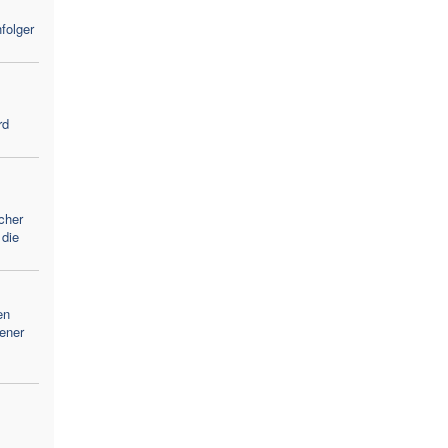
folger
rd
cher
 die
en
ener