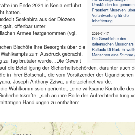
räfte ihn Ende 2024 in Kenia entführt
Umständen festgenomm
Präsident Museveni übe
t hatten.
Verantwortung für die
usdedit Ssekabira aus der Diözese
Inhaftierung
 galt, offenbar unter
dischen Armee festgenommen (vgl.
2026-01-17
Die Geschichte des
italienischen Missionars
schen Bischöfe ihre Besorgnis über die
Raffaele Di Bari: Er woll
es Wahlkampfs zum Ausdruck gebracht,
Menschen eine Stimme 
g zu Tag brutaler wurde. „Die Gewalt
uf die Beteiligung der Sicherheitsbehörden, darunter auch d
öfe in ihrer Botschaft, die vom Vorsitzender der Ugandischen
tyana, Joseph Anthony Zziwa, unterzeichnet wurde.
die Wahlkommission gerichtet, „eine wirksame Kontrolle des
cherheitskräfte, „sich an ihre Rolle der Aufrechterhaltung v
lttätigen Handlungen zu enthalten“.