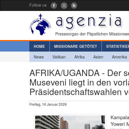
Follow us
Presseorgan der Päpstlichen Missionswe
HOME
MISSIONARE GETÖTET
STATISTIKE
News
Vatikan
Afrika
Asien
Amerika
AFRIKA/UGANDA - Der sc
Museveni liegt in den vor
Präsidentschaftswahlen v
Freitag, 16 Januar 2026
Kampala 
Yoweri M