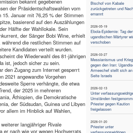
mission bekannt gegebenen
Bischof von Kabale
ssen der Präsidentschaftswahlen vom
zurückgetreten und Nach
ernannt
n 15. Januar mit 76,25 % der Stimmen
pitze, basierend auf den Auszählungen
2026-05-19
 der Hälfte der Wahllokale. Sein
Ebola-Epidemie: Tag der
kurrent, der Sänger Bobi Wine, erhielt
ugandischen Märtyrer wi
 während die restlichen Stimmen auf
verschoben
itere Kandidaten verteilt wurden.
2026-03-27
scheint die Wiederwahl des 81-jährigen
Messianismus und Krieg
 ist, jedoch sicher zu sein.
gegen den Iran: Ugandis
r den Zugang zum Internet gesperrt
Armeechef stellt sich an
Seite Israels
len 2021 angewandte Vorgehen
ndesweite Sperre verhängte, die etwa
2026-02-13
 Trend, der 2025 in mehreren
Unter verfassungswidrig
ania, Äthiopien, die Demokratische
Umständen festgenomm
nia, der Südsudan, Guinea und Libyen
Priester gegen Kaution
freigelassen
vor allem im Hinblick auf Wahlen,
2026-01-20
weiterer langjähriger Rivale
Priester unter
da er nach wie vor wegen Hochverrats
verfassungswidrigen