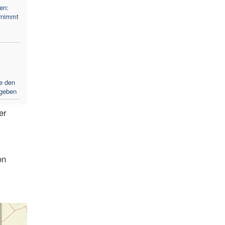
en:
rnimmt
te den
geben
er
on