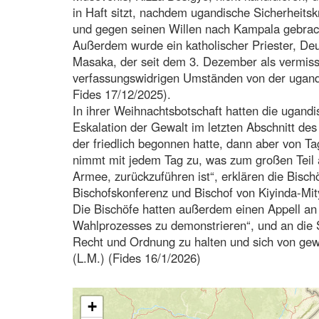
in Haft sitzt, nachdem ugandische Sicherheitsk
und gegen seinen Willen nach Kampala gebrach
Außerdem wurde ein katholischer Priester, De
Masaka, der seit dem 3. Dezember als vermisst
verfassungswidrigen Umständen von der ugan
Fides 17/12/2025).
In ihrer Weihnachtsbotschaft hatten die ugandi
Eskalation der Gewalt im letzten Abschnitt d
der friedlich begonnen hatte, dann aber von Ta
nimmt mit jedem Tag zu, was zum großen Teil a
Armee, zurückzuführen ist“, erklären die Bisch
Bischofskonferenz und Bischof von Kiyinda-Mi
Die Bischöfe hatten außerdem einen Appell an 
Wahlprozesses zu demonstrieren“, und an die Si
Recht und Ordnung zu halten und sich von gewa
(L.M.) (Fides 16/1/2026)
+