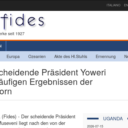
ITALIANO
EN
rke seit 1927
N
Europa
Ozeanien
Akte des Hl.Stuhls
Ernennung
N
heidende Präsident Yoweri
läufigen Ergebnissen der
orn
(Fides) - Der scheidende Präsident
UGANDA
useveni liegt nach den von der
2026-07-15