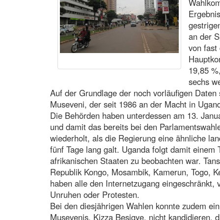
Wahlkom
Ergebni
gestrige
an der S
von fast
Hauptkon
19,85 %,
sechs we
Auf der Grundlage der noch vorläufigen Daten 
Museveni, der seit 1986 an der Macht in Uganda
Die Behörden haben unterdessen am 13. Janua
und damit das bereits bei den Parlamentswah
wiederholt, als die Regierung eine ähnliche la
fünf Tage lang galt. Uganda folgt damit einem
afrikanischen Staaten zu beobachten war. Tans
Republik Kongo, Mosambik, Kamerun, Togo, Ke
haben alle den Internetzugang eingeschränkt, 
Unruhen oder Protesten.
Bei den diesjährigen Wahlen konnte zudem ein 
Musevenis, Kizza Besigye, nicht kandidieren, 