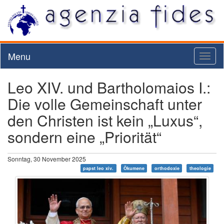
Menu
Toggl
naviga
Leo XIV. und Bartholomaios I.:
Die volle Gemeinschaft unter
den Christen ist kein „Luxus“,
sondern eine „Priorität“
Sonntag, 30 November 2025
papst leo xiv.
Ökumene
orthodoxie
theologie