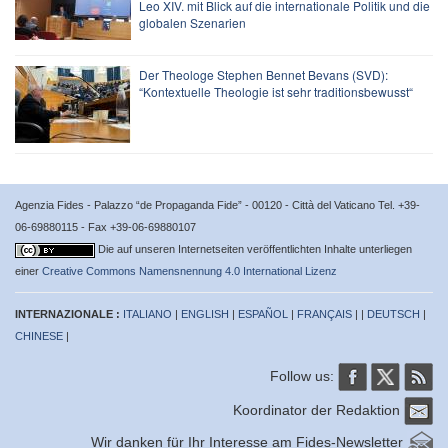
Leo XIV. mit Blick auf die internationale Politik und die
globalen Szenarien
Der Theologe Stephen Bennet Bevans (SVD):
“Kontextuelle Theologie ist sehr traditionsbewusst“
Agenzia Fides - Palazzo “de Propaganda Fide” - 00120 - Città del Vaticano Tel. +39-
06-69880115 - Fax +39-06-69880107
Die auf unseren Internetseiten veröffentlichten Inhalte unterliegen
einer
Creative Commons Namensnennung 4.0 International Lizenz
INTERNAZIONALE :
ITALIANO
|
ENGLISH
|
ESPAÑOL
|
FRANÇAIS
| |
DEUTSCH
|
CHINESE
|
Follow us:
Koordinator der Redaktion
Wir danken für Ihr Interesse am Fides-Newsletter