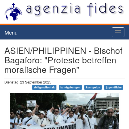
Menu
Toggl
naviga
ASIEN/PHILIPPINEN - Bischof
Bagaforo: "Proteste betreffen
moralische Fragen”
Dienstag, 23 September 2025
zivilgesellschaft
kundgebungen
korruption
jugendliche