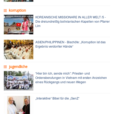
korruption
KOREANISCHE MISSIONARE IN ALLER WELT /5 -
Die dreiundreißig bolivianischen Kapellen von Pfarrer
Lim
ASIEN/PHILIPPINEN - Bischöfe: „Korruption ist das
Ergebnis verdorrter Hände“
jugendliche
“Hier bin ich, sende mich”: Priester- und
Ordensberufungen in Vietnam mit ersten Anzeichen
eines Rückgangs und neuen Wegen
„Interaktive“ Bibel für die „GenZ“