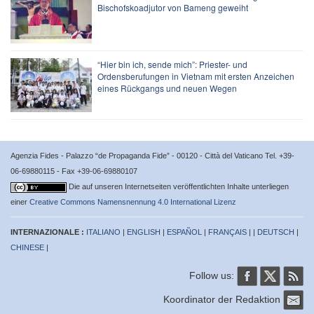
Bischofskoadjutor von Bameng geweiht
“Hier bin ich, sende mich”: Priester- und
Ordensberufungen in Vietnam mit ersten Anzeichen
eines Rückgangs und neuen Wegen
Agenzia Fides - Palazzo “de Propaganda Fide” - 00120 - Città del Vaticano Tel. +39-
06-69880115 - Fax +39-06-69880107
Die auf unseren Internetseiten veröffentlichten Inhalte unterliegen
einer
Creative Commons Namensnennung 4.0 International Lizenz
INTERNAZIONALE :
ITALIANO
|
ENGLISH
|
ESPAÑOL
|
FRANÇAIS
| |
DEUTSCH
|
CHINESE
|
Follow us:
Koordinator der Redaktion