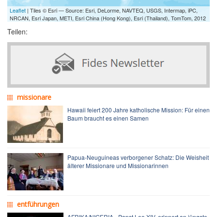
Leaflet
| Tiles © Esri — Source: Esri, DeLorme, NAVTEQ, USGS, Intermap, iPC,
NRCAN, Esri Japan, METI, Esri China (Hong Kong), Esri (Thailand), TomTom, 2012
Teilen:
missionare
Hawaii feiert 200 Jahre katholische Mission: Für einen
Baum braucht es einen Samen
Papua-Neuguineas verborgener Schatz: Die Weisheit
älterer Missionare und Missionarinnen
entführungen
AFRIKA/NIGERIA - Papst Leo XIV. erinnert an jüngste