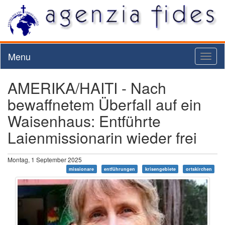
Menu
Toggl
naviga
AMERIKA/HAITI - Nach
bewaffnetem Überfall auf ein
Waisenhaus: Entführte
Laienmissionarin wieder frei
Montag, 1 September 2025
missionare
entführungen
krisengebiete
ortskirchen