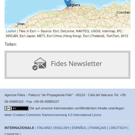
Leaflet
| Tiles © Esri — Source: Esri, DeLorme, NAVTEQ, USGS, Intermap, iPC,
NRCAN, Esri Japan, METI, Esri China (Hong Kong), Esri (Thailand), TomTom, 2012
Teilen:
Agenzia Fides - Palazzo “de Propaganda Fide” - 00120 - Città del Vaticano Tel. +39-
06-69880115 - Fax +39-06-69880107
Die auf unseren Internetseiten veröffentlichten Inhalte unterliegen
einer
Creative Commons Namensnennung 4.0 International Lizenz
INTERNAZIONALE :
ITALIANO
|
ENGLISH
|
ESPAÑOL
|
FRANÇAIS
| |
DEUTSCH
|
CHINESE
|