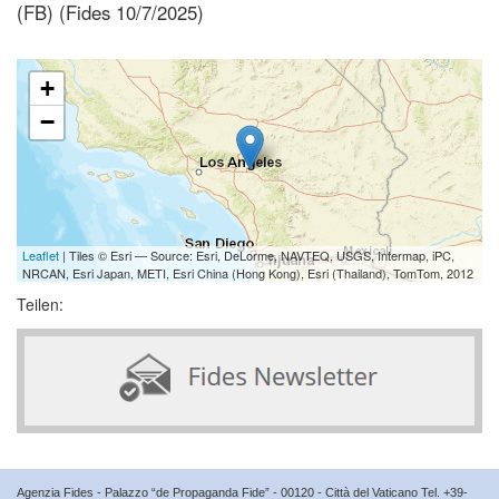
(FB) (Fides 10/7/2025)
+
−
Leaflet
| Tiles © Esri — Source: Esri, DeLorme, NAVTEQ, USGS, Intermap, iPC,
NRCAN, Esri Japan, METI, Esri China (Hong Kong), Esri (Thailand), TomTom, 2012
Teilen:
Agenzia Fides - Palazzo “de Propaganda Fide” - 00120 - Città del Vaticano Tel. +39-