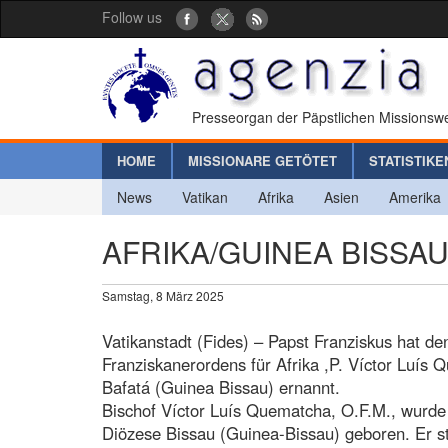
Follow us
Presseorgan der Päpstlichen Missionswe
HOME
MISSIONARE GETÖTET
STATISTIKE
News
Vatikan
Afrika
Asien
Amerika
AFRIKA/GUINEA BISSAU - 
Samstag, 8 März 2025
Vatikanstadt (Fides) – Papst Franziskus hat de
Franziskanerordens für Afrika ,P. Víctor Luís
Bafatá (Guinea Bissau) ernannt.
Bischof Víctor Luís Quematcha, O.F.M., wurde
Diözese Bissau (Guinea-Bissau) geboren. Er st