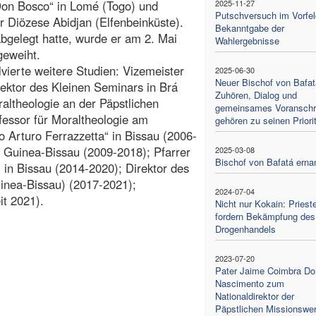
Don Bosco“ in Lomé (Togo) und
2025-11-27
Putschversuch im Vorfel
 Diözese Abidjan (Elfenbeinküste).
Bekanntgabe der
gelegt hatte, wurde er am 2. Mai
Wahlergebnisse
geweiht.
vierte weitere Studien: Vizemeister
2025-06-30
Neuer Bischof von Bafat
ektor des Kleinen Seminars in Brá
Zuhören, Dialog und
altheologie an der Päpstlichen
gemeinsames Voranschr
essor für Moraltheologie am
gehören zu seinen Priori
Arturo Ferrazzetta“ in Bissau (2006-
n Guinea-Bissau (2009-2018); Pfarrer
2025-03-08
Bischof von Bafatá erna
in Bissau (2014-2020); Direktor des
nea-Bissau) (2017-2021);
2024-07-04
it 2021).
Nicht nur Kokain: Prieste
fordern Bekämpfung des
Drogenhandels
2023-07-20
Pater Jaime Coimbra Do
Nascimento zum
Nationaldirektor der
Päpstlichen Missionswe