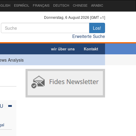
GLISH
ESPAÑOL
FRANÇAIS
DEUTSCH
CHINESE
ARABIC
Donnerstag, 6 August 2026 [GMT +1]
Los!
Erweiterte Suche
wir über uns
Kontakt
ews Analysis
AU
gal