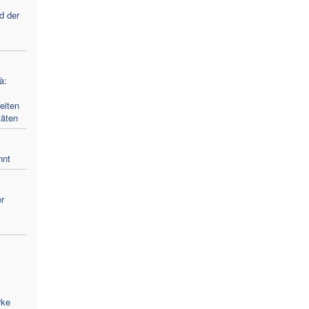
d der
à:
eiten
täten
nnt
r
rke