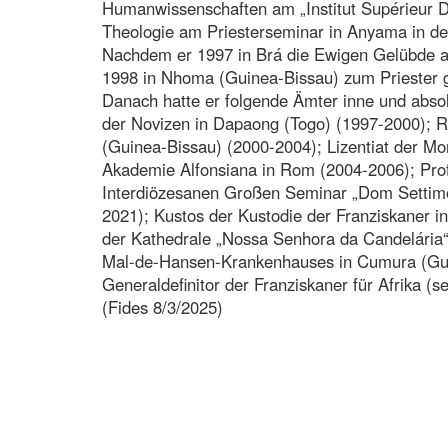
Humanwissenschaften am „Institut Supérieur 
Theologie am Priesterseminar in Anyama in der
Nachdem er 1997 in Brá die Ewigen Gelübde ab
1998 in Nhoma (Guinea-Bissau) zum Priester 
Danach hatte er folgende Ämter inne und absol
der Novizen in Dapaong (Togo) (1997-2000); R
(Guinea-Bissau) (2000-2004); Lizentiat der Mor
Akademie Alfonsiana in Rom (2004-2006); Prof
Interdiözesanen Großen Seminar „Dom Settimo 
2021); Kustos der Kustodie der Franziskaner i
der Kathedrale „Nossa Senhora da Candelária“ 
Mal-de-Hansen-Krankenhauses in Cumura (Gui
Generaldefinitor der Franziskaner für Afrika (se
(Fides 8/3/2025)