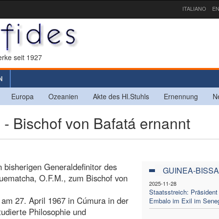
ITALIANO
EN
rke seit 1927
N
Europa
Ozeanien
Akte des Hl.Stuhls
Ernennung
N
Bischof von Bafatá ernannt
n bisherigen Generaldefinitor des
GUINEA-BISS
 Quematcha, O.F.M., zum Bischof von
2025-11-28
Staatsstreich: Präsident
 am 27. April 1967 in Cúmura in der
Embalo im Exil im Sene
udierte Philosophie und