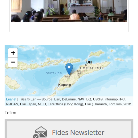
+
−
Leaflet
| Tiles © Esri — Source: Esri, DeLorme, NAVTEQ, USGS, Intermap, iPC,
NRCAN, Esri Japan, METI, Esri China (Hong Kong), Esri (Thailand), TomTom, 2012
Teilen: