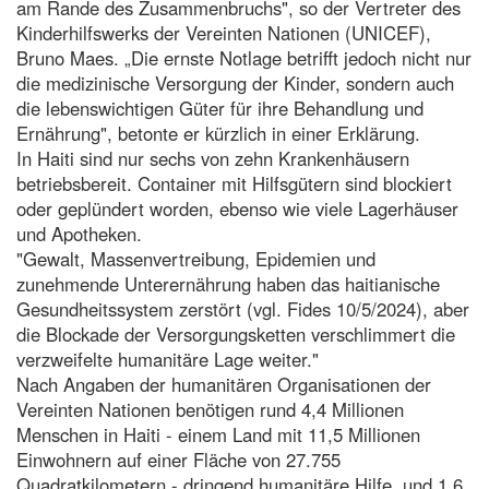
am Rande des Zusammenbruchs", so der Vertreter des
Kinderhilfswerks der Vereinten Nationen (UNICEF),
Bruno Maes. „Die ernste Notlage betrifft jedoch nicht nur
die medizinische Versorgung der Kinder, sondern auch
die lebenswichtigen Güter für ihre Behandlung und
Ernährung", betonte er kürzlich in einer Erklärung.
In Haiti sind nur sechs von zehn Krankenhäusern
betriebsbereit. Container mit Hilfsgütern sind blockiert
oder geplündert worden, ebenso wie viele Lagerhäuser
und Apotheken.
"Gewalt, Massenvertreibung, Epidemien und
zunehmende Unterernährung haben das haitianische
Gesundheitssystem zerstört (vgl. Fides 10/5/2024), aber
die Blockade der Versorgungsketten verschlimmert die
verzweifelte humanitäre Lage weiter."
Nach Angaben der humanitären Organisationen der
Vereinten Nationen benötigen rund 4,4 Millionen
Menschen in Haiti - einem Land mit 11,5 Millionen
Einwohnern auf einer Fläche von 27.755
Quadratkilometern - dringend humanitäre Hilfe, und 1,6