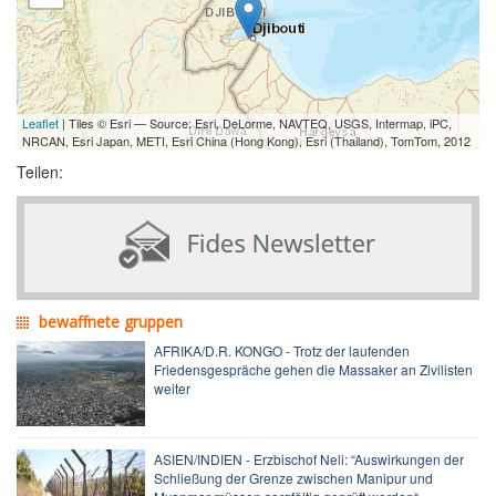
Leaflet
| Tiles © Esri — Source: Esri, DeLorme, NAVTEQ, USGS, Intermap, iPC,
NRCAN, Esri Japan, METI, Esri China (Hong Kong), Esri (Thailand), TomTom, 2012
Teilen:
bewaffnete gruppen
AFRIKA/D.R. KONGO - Trotz der laufenden
Friedensgespräche gehen die Massaker an Zivilisten
weiter
ASIEN/INDIEN - Erzbischof Neli: “Auswirkungen der
Schließung der Grenze zwischen Manipur und