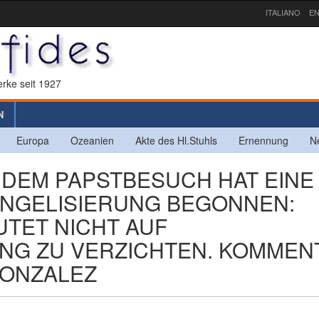
ITALIANO
EN
rke seit 1927
N
Europa
Ozeanien
Akte des Hl.Stuhls
Ernennung
N
T DEM PAPSTBESUCH HAT EINE
ANGELISIERUNG BEGONNEN:
UTET NICHT AUF
NG ZU VERZICHTEN. KOMMEN
GONZALEZ