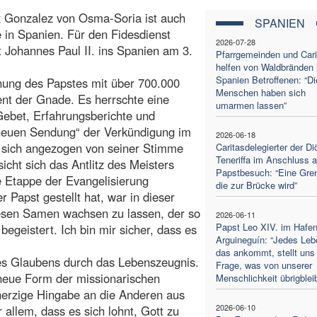
ez Gonzalez von Osma-Soria ist auch
SPANIEN
e in Spanien. Für den Fidesdienst
2026-07-28
 Johannes Paul II. ins Spanien am 3.
Pfarrgemeinden und Cari
helfen von Waldbränden 
Spanien Betroffenen: “Di
nung des Papstes mit über 700.000
Menschen haben sich
nt der Gnade. Es herrschte eine
umarmen lassen”
Gebet, Erfahrungsberichte und
„neuen Sendung“ der Verkündigung im
2026-06-18
n sich angezogen von seiner Stimme
Caritasdelegierter der D
Teneriffa im Anschluss 
cht sich das Antlitz des Meisters
Papstbesuch: “Eine Gre
e Etappe der Evangelisierung
die zur Brücke wird”
 Papst gestellt hat, war in dieser
diesen Samen wachsen zu lassen, der so
2026-06-11
Papst Leo XIV. im Hafe
egeistert. Ich bin mir sicher, dass es
Arguineguín: “Jedes Leb
das ankommt, stellt uns 
 des Glaubens durch das Lebenszeugnis.
Frage, was von unserer
neue Form der missionarischen
Menschlichkeit übrigbleib
herzige Hingabe an die Anderen aus
2026-06-10
 allem, dass es sich lohnt, Gott zu