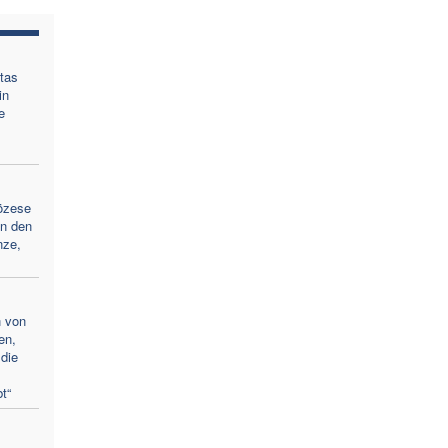
tas
in
e
iözese
an den
nze,
n von
en,
die
t“