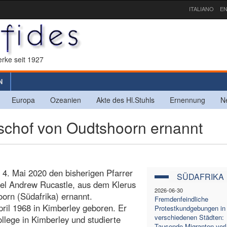
ITALIANO
EN
rke seit 1927
N
Europa
Ozeanien
Akte des Hl.Stuhls
Ernennung
N
chof von Oudtshoorn ernannt
 4. Mai 2020 den bisherigen Pfarrer
SÜDAFRIKA
Noel Andrew Rucastle, aus dem Klerus
2026-06-30
orn (Südafrika) ernannt.
Fremdenfeindliche
ril 1968 in Kimberley geboren. Er
Protestkundgebungen in
verschiedenen Städten:
ollege in Kimberley und studierte
Tausende Migranten ver