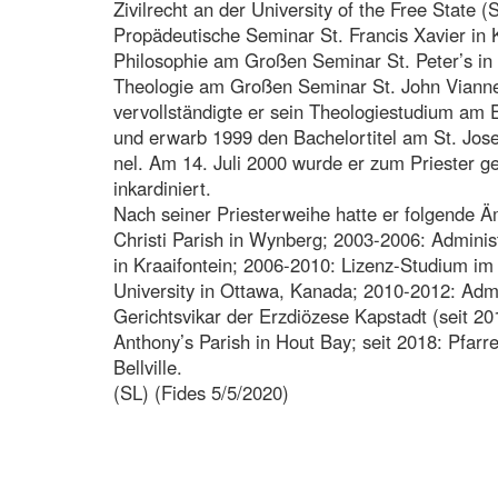
Zivilrecht an der University of the Free State (
Propädeutische Seminar St. Francis Xavier in 
Philosophie am Großen Seminar St. Peter’s in
Theologie am Großen Seminar St. John Vianne
vervollständigte er sein Theologiestudium am 
und erwarb 1999 den Bachelortitel am St. Josep
nel. Am 14. Juli 2000 wurde er zum Priester g
inkardiniert.
Nach seiner Priesterweihe hatte er folgende Ä
Christi Parish in Wynberg; 2003-2006: Adminis
in Kraaifontein; 2006-2010: Lizenz-Studium im
University in Ottawa, Kanada; 2010-2012: Admi
Gerichtsvikar der Erzdiözese Kapstadt (seit 20
Anthony’s Parish in Hout Bay; seit 2018: Pfarr
Bellville.
(SL) (Fides 5/5/2020)