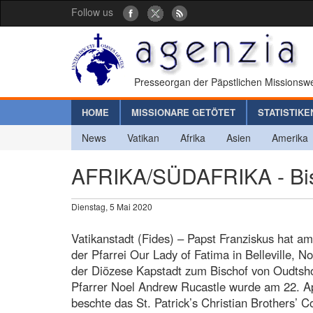
Follow us
Presseorgan der Päpstlichen Missionswe
HOME
MISSIONARE GETÖTET
STATISTIKE
News
Vatikan
Afrika
Asien
Amerika
AFRIKA/SÜDAFRIKA - Bis
Dienstag, 5 Mai 2020
Vatikanstadt (Fides) – Papst Franziskus hat am
der Pfarrei Our Lady of Fatima in Belleville, 
der Diözese Kapstadt zum Bischof von Oudtsho
Pfarrer Noel Andrew Rucastle wurde am 22. Ap
beschte das St. Patrick’s Christian Brothers’ C