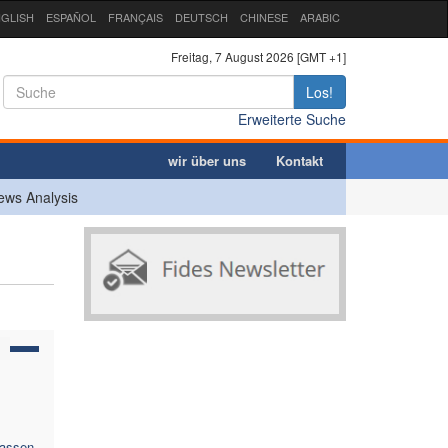
GLISH
ESPAÑOL
FRANÇAIS
DEUTSCH
CHINESE
ARABIC
Freitag, 7 August 2026 [GMT +1]
Los!
Erweiterte Suche
wir über uns
Kontakt
ews Analysis
lassen