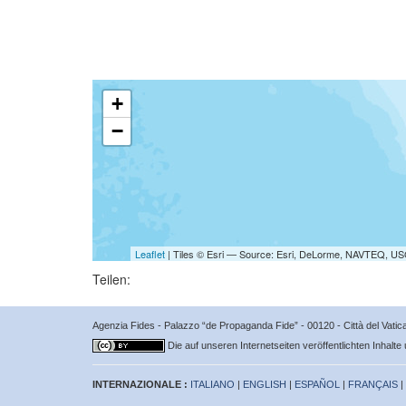
+
−
Leaflet
| Tiles © Esri — Source: Esri, DeLorme, NAVTEQ, USG
Teilen:
Agenzia Fides - Palazzo “de Propaganda Fide” - 00120 - Città del Vat
Die auf unseren Internetseiten veröffentlichten Inhalte
INTERNAZIONALE :
ITALIANO
|
ENGLISH
|
ESPAÑOL
|
FRANÇAIS
|