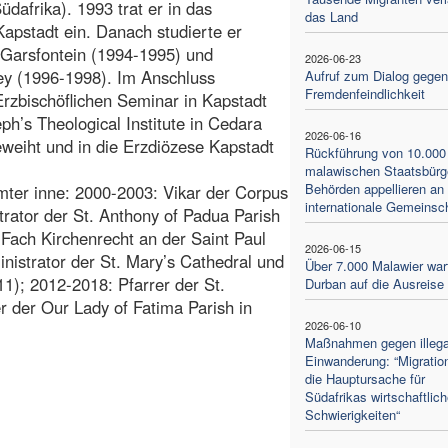
Südafrika). 1993 trat er in das
das Land
Kapstadt ein. Danach studierte er
 Garsfontein (1994-1995) und
2026-06-23
y (1996-1998). Im Anschluss
Aufruf zum Dialog gegen
Fremdenfeindlichkeit
Erzbischöflichen Seminar in Kapstadt
h’s Theological Institute in Cedara
2026-06-16
eweiht und in die Erzdiözese Kapstadt
Rückführung von 10.000
malawischen Staatsbürg
Behörden appellieren an 
mter inne: 2000-2003: Vikar der Corpus
internationale Gemeinsc
trator der St. Anthony of Padua Parish
 Fach Kirchenrecht an der Saint Paul
2026-06-15
nistrator der St. Mary’s Cathedral und
Über 7.000 Malawier war
11); 2012-2018: Pfarrer der St.
Durban auf die Ausreise
er der Our Lady of Fatima Parish in
2026-06-10
Maßnahmen gegen illega
Einwanderung: “Migration
die Hauptursache für
Südafrikas wirtschaftlich
Schwierigkeiten“