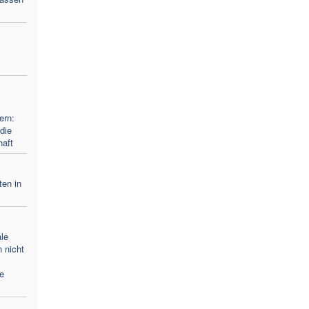
ern:
die
haft
ten in
le
 nicht
e