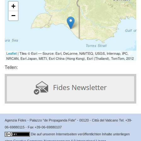
+
−
Leaflet
| Tiles © Esri — Source: Esri, DeLorme, NAVTEQ, USGS, Intermap, iPC,
NRCAN, Esri Japan, METI, Esri China (Hong Kong), Esri (Thailand), TomTom, 2012
Teilen:
Agenzia Fides - Palazzo “de Propaganda Fide” - 00120 - Città del Vaticano Tel. +39-
06-69880115 - Fax +39-06-69880107
Die auf unseren Internetseiten veröffentlichten Inhalte unterliegen
einer
Creative Commons Namensnennung 4.0 International Lizenz