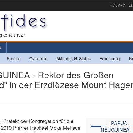
ITALIANO
EN
rke seit 1927
N
Europa
Ozeanien
Akte des Hl.Stuhls
Ernennung
N
INEA - Rektor des Großen
” in der Erzdiözese Mount Hage
, Präfekt der Kongregation für die
PAPUA-
r 2019 Pfarrer Raphael Moka Mel aus
NEUGUINEA