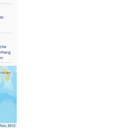
te:
rche
enhang
rn
mTom, 2012