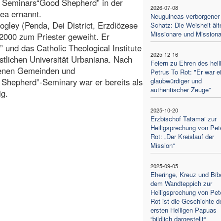
 Seminars“Good Shepherd” in der
2026-07-08
ea ernannt.
Neuguineas verborgener
gley (Penda, Dei District, Erzdiözese
Schatz: Die Weisheit ält
Missionare und Missiona
000 zum Priester geweiht. Er
und das Catholic Theological Institute
2025-12-16
stlichen Universität Urbaniana. Nach
Feiern zu Ehren des heil
edenen Gemeinden und
Petrus To Rot: "Er war e
Shepherd”-Seminary war er bereits als
glaubwürdiger und
authentischer Zeuge”
ig.
2025-10-20
Erzbischof Tatamai zur
Heiligsprechung von Pet
Rot: „Der Kreislauf der
Mission“
2025-09-05
Eheringe, Kreuz und Bibe
dem Wandteppich zur
Heiligsprechung von Pet
Rot ist die Geschichte d
ersten Heiligen Papuas
“bildlich dargestellt“