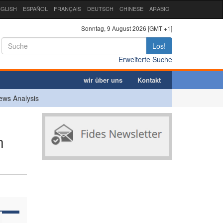
GLISH
ESPAÑOL
FRANÇAIS
DEUTSCH
CHINESE
ARABIC
Sonntag, 9 August 2026 [GMT +1]
Los!
Erweiterte Suche
wir über uns
Kontakt
ews Analysis
n