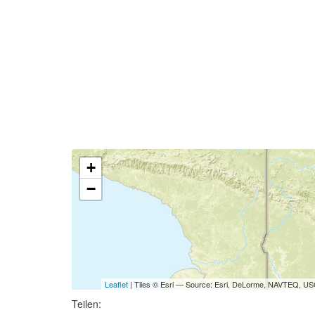
+
−
Leaflet
| Tiles © Esri — Source: Esri, DeLorme, NAVTEQ, USG
Teilen: