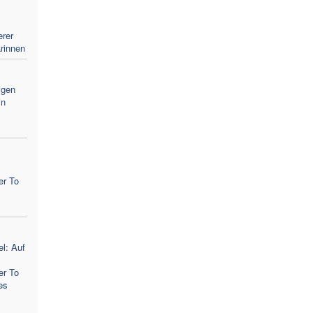
erer
rinnen
igen
in
er To
l: Auf
er To
es