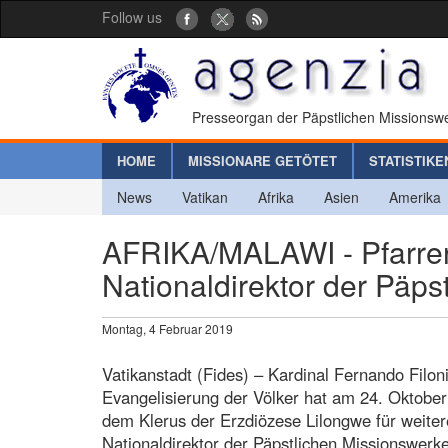
Follow us
Presseorgan der Päpstlichen Missionswe
HOME
MISSIONARE GETÖTET
STATISTIKE
News
Vatikan
Afrika
Asien
Amerika
AFRIKA/MALAWI - Pfarre
Nationaldirektor der Päps
Montag, 4 Februar 2019
Vatikanstadt (Fides) – Kardinal Fernando Filoni
Evangelisierung der Völker hat am 24. Oktob
dem Klerus der Erzdiözese Lilongwe für weiter
Nationaldirektor der Päpstlichen Missionswerke