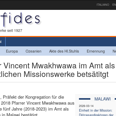
ITALIANO
EN
rke seit 1927
N
Europa
Ozeanien
Akte des Hl.Stuhls
Ernennung
N
r Vincent Mwakhwawa im Amt als
tlichen Missionswerke betsätitgt
, Präfekt der Kongregation für die
MALAWI
er 2018 Pfarrer Vincent Mwakhwawa aus
2026-03-14
e fünf Jahre (2018-2023) im Amt als
Einheit in der Mission:
 in Malawi bestätigt.
Diözesandirektoren der