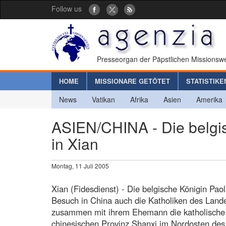
Follow us
Presseorgan der Päpstlichen Missionswe
HOME
MISSIONARE GETÖTET
STATISTIKE
News
Vatikan
Afrika
Asien
Amerika
ASIEN/CHINA - Die belgis
in Xian
Montag, 11 Juli 2005
Xian (Fidesdienst) - Die belgische Königin Pao
Besuch in China auch die Katholiken des Land
zusammen mit ihrem Ehemann die katholische 
chinesischen Provinz Shanxi im Nordosten des