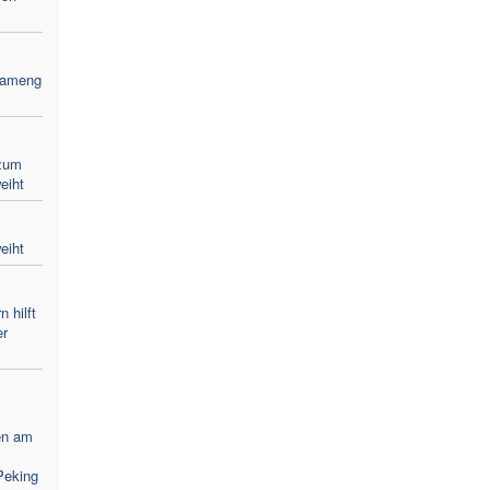
Bameng
zum
eiht
eiht
 hilft
er
en am
Peking