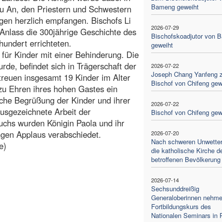
Bameng geweiht
Du An, den Priestern und Schwestern
gen herzlich empfangen. Bischofs Li
2026-07-29
Anlass die 300jährige Geschichte des
Bischofskoadjutor von 
hundert errichteten.
geweiht
für Kinder mit einer Behinderung. Die
rde, befindet sich in Trägerschaft der
2026-07-22
Joseph Chang Yanfeng 
treuen insgesamt 19 Kinder im Alter
Bischof von Chifeng gew
zu Ehren ihres hohen Gastes ein
iche Begrüßung der Kinder und ihrer
2026-07-22
ausgezeichnete Arbeit der
Bischof von Chifeng gew
chs wurden Königin Paola und ihr
ngen Applaus verabschiedet.
2026-07-20
Nach schweren Unwettern
e)
die katholische Kirche d
betroffenen Bevölkerung
2026-07-14
Sechsunddreißig
Generaloberinnen nehm
Fortbildungskurs des
Nationalen Seminars in 