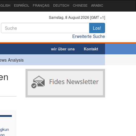
GLISH
ESPAÑOL
FRANÇAIS
DEUTSCH
CHINESE
ARABIC
Samstag, 8 August 2026 [GMT +1]
Los!
Erweiterte Suche
wir über uns
Kontakt
ews Analysis
en
ngkun
von