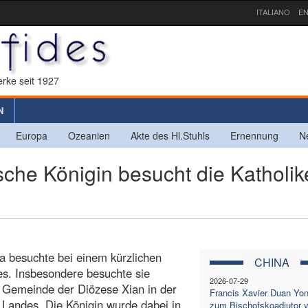
ITALIANO
EN
rke seit 1927
N
Europa
Ozeanien
Akte des Hl.Stuhls
Ernennung
N
che Königin besucht die Katholik
la besuchte bei einem kürzlichen
CHINA
es. Insbesondere besuchte sie
2026-07-29
Gemeinde der Diözese Xian in der
Francis Xavier Duan Yo
 Landes. Die Königin wurde dabei in
zum Bischofskoadjutor 