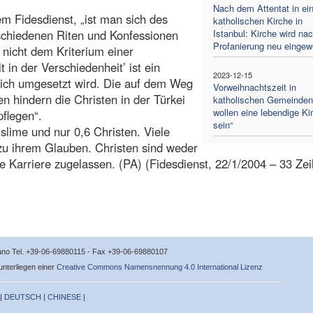
Nach dem Attentat in ein
m Fidesdienst, „ist man sich des
katholischen Kirche in
rschiedenen Riten und Konfessionen
Istanbul: Kirche wird na
Profanierung neu eingew
 nicht dem Kriterium einer
 in der Verschiedenheit’ ist ein
2023-12-15
glich umgesetzt wird. Die auf dem Weg
Vorweihnachtszeit in
 hindern die Christen in der Türkei
katholischen Gemeinden:
wollen eine lebendige Ki
flegen“.
sein“
lime und nur 0,6 Christen. Viele
 zu ihrem Glauben. Christen sind weder
he Karriere zugelassen. (PA) (Fidesdienst, 22/1/2004 – 33 Zei
icano Tel. +39-06-69880115 - Fax +39-06-69880107
 unterliegen einer
Creative Commons Namensnennung 4.0 International Lizenz
 |
DEUTSCH
|
CHINESE
|