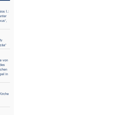
os I.:
unter
xus“,
ir
zäa”
e von
 des
schen
pel in
Kirche