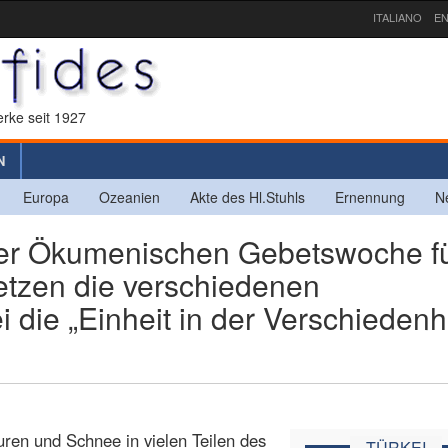
ITALIANO
EN
rke seit 1927
N
Europa
Ozeanien
Akte des Hl.Stuhls
Ernennung
N
der Ökumenischen Gebetswoche f
setzen die verschiedenen
 die „Einheit in der Verschiedenh
turen und Schnee in vielen Teilen des
TÜRKEI