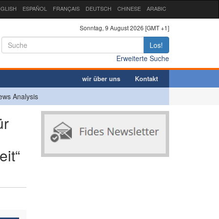
GLISH
ESPAÑOL
FRANÇAIS
DEUTSCH
CHINESE
ARABIC
Sonntag, 9 August 2026 [GMT +1]
Los!
Erweiterte Suche
wir über uns
Kontakt
ews Analysis
ür
eit“