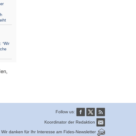
er
ch
eiht
 “Wir
rche
len,
Follow us:
Koordinator der Redaktion
Wir danken für Ihr Interesse am Fides-Newsletter