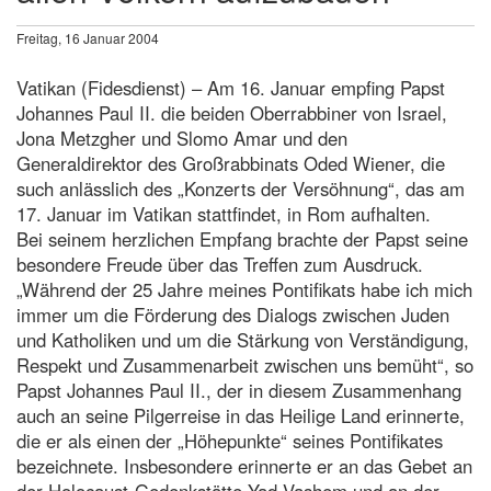
Freitag, 16 Januar 2004
Vatikan (Fidesdienst) – Am 16. Januar empfing Papst
Johannes Paul II. die beiden Oberrabbiner von Israel,
Jona Metzgher und Slomo Amar und den
Generaldirektor des Großrabbinats Oded Wiener, die
such anlässlich des „Konzerts der Versöhnung“, das am
17. Januar im Vatikan stattfindet, in Rom aufhalten.
Bei seinem herzlichen Empfang brachte der Papst seine
besondere Freude über das Treffen zum Ausdruck.
„Während der 25 Jahre meines Pontifikats habe ich mich
immer um die Förderung des Dialogs zwischen Juden
und Katholiken und um die Stärkung von Verständigung,
Respekt und Zusammenarbeit zwischen uns bemüht“, so
Papst Johannes Paul II., der in diesem Zusammenhang
auch an seine Pilgerreise in das Heilige Land erinnerte,
die er als einen der „Höhepunkte“ seines Pontifikates
bezeichnete. Insbesondere erinnerte er an das Gebet an
der Holocaust-Gedenkstätte Yad Vashem und an der