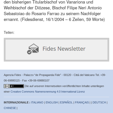
den bisherigen Titularbischof von Vanariona und
Weihbischof der Diözese, Bischof Filipe Neri Antonio
Sebastoiao do Rosario Farrao zu seinem Nachfolger
ernannt. (Fidesdienst, 16/1/2004 – 6 Zeilen, 59 Worte)
Teilen:
Agenzia Fides - Palazzo “de Propaganda Fide” - 00120 - Città del Vaticano Tel. +39-
06-69880115 - Fax +39-06-69880107
Die auf unseren Internetseiten veröffentlichten Inhalte unterliegen
einer
Creative Commons Namensnennung 4.0 International Lizenz
INTERNAZIONALE :
ITALIANO
|
ENGLISH
|
ESPAÑOL
|
FRANÇAIS
| |
DEUTSCH
|
CHINESE
|