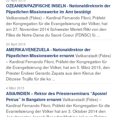
22 April 2015
OZEANIEN/PAZIFISCHE INSELN - Nationaldirektorin der
Päpstlichen Missionswerke im Amt bestätigt
Vatikanstadt (Fides) – Kardinal Fernando Filoni, Präfekt
der Kongregation für die Evangelisierung der Völker, hat
am 27. November 2014 Schwester Merieti Riiki von den
Filles de Notre-Dame du Sacré Coeur (FDNSC) fü ...
20 April 2015
AMERIKA/VENEZUELA - Nationaldirektor der
Vatikanstadt (Fides)
Päpstlichen Missionswerke ernannt
– Kardinal Fernando Filoni, Präfekt der Kongregation für
die Evangelisierung der Völker, hat am 5. März 2015, den
Priester Endeer Gerardo Zapata aus dem Klerus der
Diözese Trujillo für die ko ...
4 März 2015
ASIA/INDIEN – Rektor des Priesterseminars “Apostel
Vatikanstadt (Fides) –
Petrus” in Bangalore ernannt
Kardinal Fernando Filoni, Präfekt der Kongregation für die
Evantelisierung der Völker hat am 3. Oktober 2014 den
Jesuitenpater Joseph Benedict Mathias (sj) zum Rektor