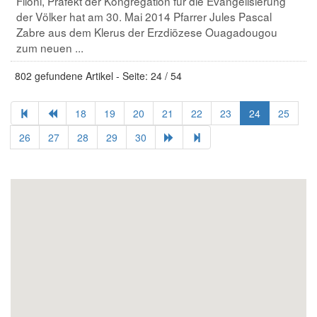
Filoni, Präfekt der Kongregation für die Evangelisierung
der Völker hat am 30. Mai 2014 Pfarrer Jules Pascal
Zabre aus dem Klerus der Erzdiözese Ouagadougou
zum neuen ...
802 gefundene Artikel - Seite: 24 / 54
18
19
20
21
22
23
24
25
26
27
28
29
30