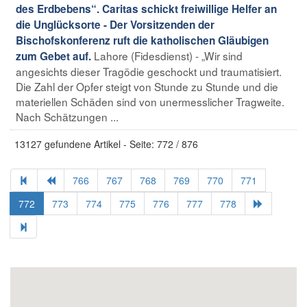
des Erdbebens“. Caritas schickt freiwillige Helfer an
die Unglücksorte - Der Vorsitzenden der
Bischofskonferenz ruft die katholischen Gläubigen
Lahore (Fidesdienst) - „Wir sind
zum Gebet auf.
angesichts dieser Tragödie geschockt und traumatisiert.
Die Zahl der Opfer steigt von Stunde zu Stunde und die
materiellen Schäden sind von unermesslicher Tragweite.
Nach Schätzungen ...
13127 gefundene Artikel - Seite: 772 / 876
766
767
768
769
770
771
772
773
774
775
776
777
778