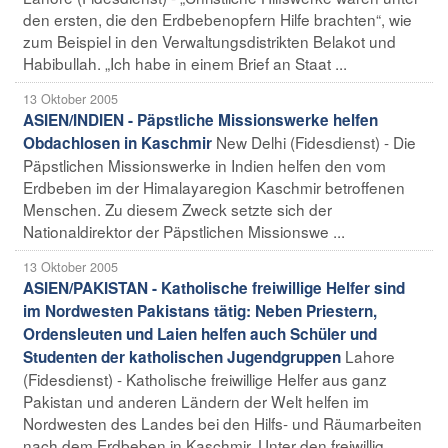
den ersten, die den Erdbebenopfern Hilfe brachten“, wie
zum Beispiel in den Verwaltungsdistrikten Belakot und
Habibullah. „Ich habe in einem Brief an Staat ...
13 Oktober 2005
ASIEN/INDIEN - Päpstliche Missionswerke helfen
New Delhi (Fidesdienst) - Die
Obdachlosen in Kaschmir
Päpstlichen Missionswerke in Indien helfen den vom
Erdbeben im der Himalayaregion Kaschmir betroffenen
Menschen. Zu diesem Zweck setzte sich der
Nationaldirektor der Päpstlichen Missionswe ...
13 Oktober 2005
ASIEN/PAKISTAN - Katholische freiwillige Helfer sind
im Nordwesten Pakistans tätig: Neben Priestern,
Ordensleuten und Laien helfen auch Schüler und
Lahore
Studenten der katholischen Jugendgruppen
(Fidesdienst) - Katholische freiwillige Helfer aus ganz
Pakistan und anderen Ländern der Welt helfen im
Nordwesten des Landes bei den Hilfs- und Räumarbeiten
nach dem Erdbeben in Kaschmir. Unter den freiwillig ...