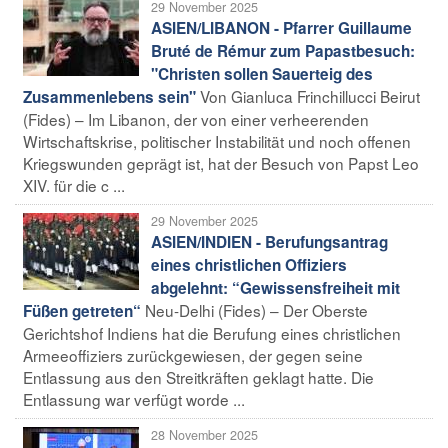
29 November 2025
ASIEN/LIBANON - Pfarrer Guillaume
Bruté de Rémur zum Papastbesuch:
"Christen sollen Sauerteig des
Von Gianluca Frinchillucci Beirut
Zusammenlebens sein"
(Fides) – Im Libanon, der von einer verheerenden
Wirtschaftskrise, politischer Instabilität und noch offenen
Kriegswunden geprägt ist, hat der Besuch von Papst Leo
XIV. für die c ...
29 November 2025
ASIEN/INDIEN - Berufungsantrag
eines christlichen Offiziers
abgelehnt: “Gewissensfreiheit mit
Neu-Delhi (Fides) – Der Oberste
Füßen getreten“
Gerichtshof Indiens hat die Berufung eines christlichen
Armeeoffiziers zurückgewiesen, der gegen seine
Entlassung aus den Streitkräften geklagt hatte. Die
Entlassung war verfügt worde ...
28 November 2025