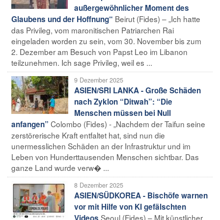
außergewöhnlicher Moment des
Beirut (Fides) – „Ich hatte
Glaubens und der Hoffnung“
das Privileg, vom maronitischen Patriarchen Rai
eingeladen worden zu sein, vom 30. November bis zum
2. Dezember am Besuch von Papst Leo im Libanon
teilzunehmen. Ich sage Privileg, weil es ...
9 Dezember 2025
ASIEN/SRI LANKA - Große Schäden
nach Zyklon “Ditwah”: “Die
Menschen müssen bei Null
Colombo (Fides) - „Nachdem der Taifun seine
anfangen”
zerstörerische Kraft entfaltet hat, sind nun die
unermesslichen Schäden an der Infrastruktur und im
Leben von Hunderttausenden Menschen sichtbar. Das
ganze Land wurde verw� ...
8 Dezember 2025
ASIEN/SÜDKOREA - Bischöfe warnen
vor mit Hilfe von KI gefälschten
Seoul (Fides) – Mit künstlicher
Videos