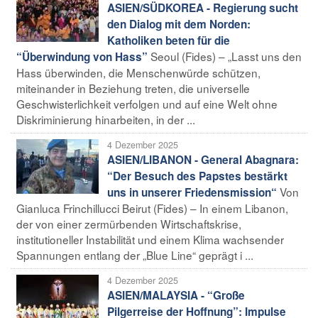
ASIEN/SÜDKOREA - Regierung sucht
den Dialog mit dem Norden:
Katholiken beten für die
Seoul (Fides) – „Lasst uns den
“Überwindung von Hass”
Hass überwinden, die Menschenwürde schützen,
miteinander in Beziehung treten, die universelle
Geschwisterlichkeit verfolgen und auf eine Welt ohne
Diskriminierung hinarbeiten, in der ...
4 Dezember 2025
ASIEN/LIBANON - General Abagnara:
“Der Besuch des Papstes bestärkt
Von
uns in unserer Friedensmission“
Gianluca Frinchillucci Beirut (Fides) – In einem Libanon,
der von einer zermürbenden Wirtschaftskrise,
institutioneller Instabilität und einem Klima wachsender
Spannungen entlang der „Blue Line“ geprägt i ...
4 Dezember 2025
ASIEN/MALAYSIA - “Große
Pilgerreise der Hoffnung”: Impulse