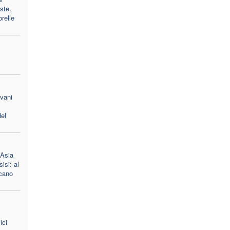
oste.
orelle
ovani
el
 Asia
isi: al
scano
ici