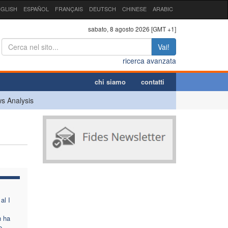
GLISH
ESPAÑOL
FRANÇAIS
DEUTSCH
CHINESE
ARABIC
sabato, 8 agosto 2026 [GMT +1]
Vai!
ricerca avanzata
chi siamo
contatti
s Analysis
al I
n ha
e