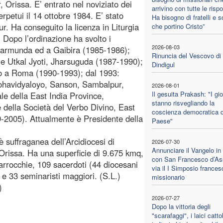
 Orissa. E’ entrato nel noviziato dei
arrivino con tutte le risp
rpetui il 14 ottobre 1984. E’ stato
Ha bisogno di fratelli e s
r. Ha conseguito la licenza in Liturgia
che portino Cristo”
 Dopo l’ordinazione ha svolto i
2026-08-03
gharmunda ed a Gaibira (1985-1986);
Rinuncia del Vescovo di
le Utkal Jyoti, Jharsuguda (1987-1990);
Dindigul
lmo a Roma (1990-1993); dal 1993:
 Mohavidyaloyo, Sanson, Sambalpur,
2026-08-01
Il gesuita Prakash: "I gi
le della East India Province,
stanno risvegliando la
 della Società del Verbo Divino, East
coscienza democratica d
9-2005). Attualmente è Presidente della
Paese"
è suffraganea dell’Arcidiocesi di
2026-07-30
Annunciare il Vangelo in
’Orissa. Ha una superficie di 9.675 kmq,
con San Francesco d’Ass
parrocchie, 109 sacerdoti (44 diocesani
via il I Simposio france
se e 33 seminaristi maggiori. (S.L.)
missionario
)
2026-07-27
Dopo la vittoria degli
"scarafaggi", i laici cattol