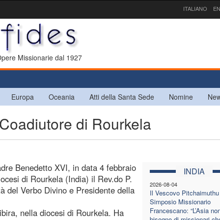
ITALIANO
EN
 Opere Missionarie dal 1927
Europa
Oceania
Atti della Santa Sede
Nomine
New
Coadiutore di Rourkela
adre Benedetto XVI, in data 4 febbraio
INDIA
cesi di Rourkela (India) il Rev.do P.
2026-08-04
à del Verbo Divino e Presidente della
Il Vescovo Pitchaimuthu 
Simposio Missionario
Francescano: “L’Asia no
bira, nella diocesi di Rourkela. Ha
bisogno di missionari ch