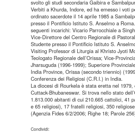
svolto gli studi secondaria Gaibira e Sambalpur,
Verbiti a Khurda, Indore, ed ha emesso i voti pe
ordinato sacerdote il 14 aprile 1985 a Sambalpu
presso il Pontificio Istituto S. Anselmo a Roma.
seguenti incarichi: Vicario Parrocchiale a Sin
Vice-Direttore del Centro Regionale di Pastora
Studente presso il Pontificio Istituto S. Anse
Visiting Professor di Liturgia al Khristo Jyoti
Teologato Regionale dell’Orissa; Vice-Provincia
Jharsuguda (1996-1999); Superiore Provinciale
India Province, Orissa (secondo triennio) (199
Conferenza dei Religiosi (C.R.I.) in India.
La diocesi di Rourkela è stata eretta nel 1979, 
Cuttack-Bhubaneswar. Si trova nello stato dell
1.813.000 abitanti di cui 210.665 cattolici, 41 
e 65 religiosi), 17 fratelli religiosi, 350 religio
(Agenzia Fides 6/2/2006; Righe 18; Parole 256
Condividi: