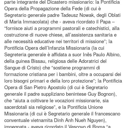
parte integrante del Dicastero missionario: la Pontificia
Opera della Propagazione della Fede (di cui è
Segretario generale padre Tadeusz Nowak, degli Oblati
di Maria Immacolata) che - aveva ricordato il Papa –
“fornisce aiuti a programmi pastorali e catechistici, alla
costruzione di nuove chiese, all’assistenza sanitaria e
alle necessità educative nei territori di missione”; la
Pontificia Opera dell’Infanzia Missionaria (la cui
Segreteria generale è affidata a suor Inês Paulo Albino,
della guinea Bissau, religiosa delle Adoratrici del
Sangue di Cristo) che “sostiene programmi di
formazione cristiana per i bambini, oltre a occuparsi dei
loro bisogni primari e della loro protezione”; la Pontificia
Opera di San Pietro Apostolo (di cui è Segretario
generale il padre suppliziano benintese Guy Bognon),
che “aiuta a coltivare le vocazioni missionarie, sia
sacerdotali sia religiose”, e la Pontificia Unione
Missionaria (di cui è Segretario generale il francescano
conventuale vietnamita Dinh Anh Nueh Nguyen),
impegnata - aveva ricordato il Vescovo di Roma “a