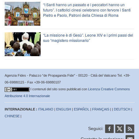
“I Santi hanno un passato e i peccatori hanno un
futuro”. I cattolici cinesi celebrano con fervore i Santi
Pietro e Paolo, Patroni della Chiesa di Roma
“La missione è di Gesù”. Leone XIV e i primi passi del
suo “magistero missionario”
Agenzia Fides - Palazzo “de Propaganda Fide” - 00120 - Città del Vaticano Tel. +39-
06-69880115 - Fax +39-06-69880107
I contenuti del sito sono pubblicati con
Licenza Creative Commons
Attribuzione 4.0 Internazionale
INTERNAZIONALE :
ITALIANO
|
ENGLISH
|
ESPAÑOL
|
FRANÇAIS
| |
DEUTSCH
|
CHINESE
|
Seguici:
Contatta la redazione: