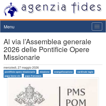
Menu
Toggl
naviga
Al via l’Assemblea generale
2026 delle Pontificie Opere
Missionarie
mercoledì, 27 maggio 2026
pontificie opere missionarie
missione
evangelizzazione
cardinale tagle
papa leone xiv
papa francesco