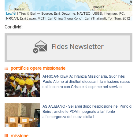
Leaflet
| Tiles © Esri — Source: Esri, DeLorme, NAVTEQ, USGS, Intermap, iPC,
NRCAN, Esri Japan, METI, Esri China (Hong Kong), Esri (Thailand), TomTom, 2012
Condividi:
pontificie opere missionarie
AFRICA/NIGERIA: Infanzia Missionaria, Suor Inês
Paulo Albino ai direttori diocesani: la missione nasce
dall’incontro con Cristo e si esprime nel servizio
ASIA/LIBANO - Sei anni dopo l’esplosione nel Porto di
Beirut, anche le POM impegnate a far fronte
all’emergenza dei nuovi sfollati
missione