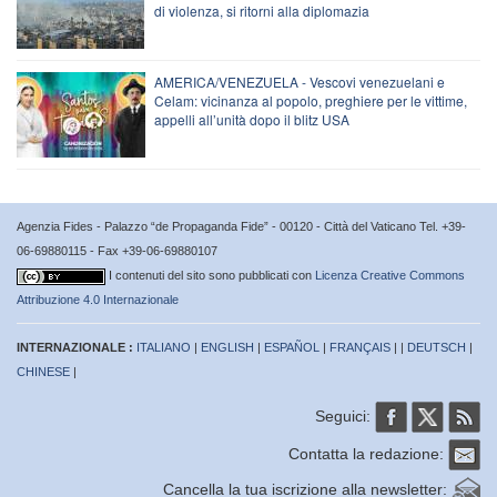
di violenza, si ritorni alla diplomazia
AMERICA/VENEZUELA - Vescovi venezuelani e
Celam: vicinanza al popolo, preghiere per le vittime,
appelli all’unità dopo il blitz USA
Agenzia Fides - Palazzo “de Propaganda Fide” - 00120 - Città del Vaticano Tel. +39-
06-69880115 - Fax +39-06-69880107
I contenuti del sito sono pubblicati con
Licenza Creative Commons
Attribuzione 4.0 Internazionale
INTERNAZIONALE :
ITALIANO
|
ENGLISH
|
ESPAÑOL
|
FRANÇAIS
| |
DEUTSCH
|
CHINESE
|
Seguici:
Contatta la redazione:
Cancella la tua iscrizione alla newsletter: