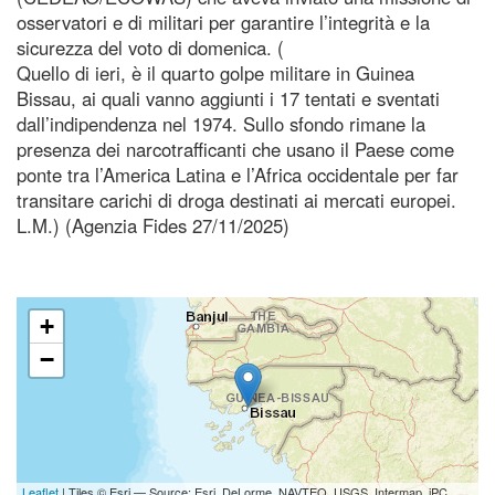
osservatori e di militari per garantire l’integrità e la
sicurezza del voto di domenica. (
Quello di ieri, è il quarto golpe militare in Guinea
Bissau, ai quali vanno aggiunti i 17 tentati e sventati
dall’indipendenza nel 1974. Sullo sfondo rimane la
presenza dei narcotrafficanti che usano il Paese come
ponte tra l’America Latina e l’Africa occidentale per far
transitare carichi di droga destinati ai mercati europei.
L.M.) (Agenzia Fides 27/11/2025)
+
−
Leaflet
| Tiles © Esri — Source: Esri, DeLorme, NAVTEQ, USGS, Intermap, iPC,