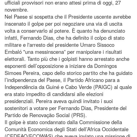
ufficiali provvisori non erano attesi prima di oggi, 27
novembre.
Nel Paese si sospetta che il Presidente uscente avrebbe
inscenato il golpe per poi negoziare una via di uscita
volta a conservarlo al potere. È quanto ha denunciato
infatti, Fernando Dias, che ha definito il colpo di stato
militare e l'arresto del presidente Umaro Sissoco
Embaló "una messinscena” per manipolare i risultati
elettorali. Tanto più che i golpisti hanno arrestato anche
esponenti dell’opposizione a iniziare da Domingos
Simoes Pereira, capo dello storico partito che ha guidato
l’indipendenza del Paese, il Partido Africano para a
Independência da Guiné e Cabo Verde (PAIGC) al quale
era stato impedito di candidarsi alle elezioni
presidenziali. Pereira aveva quindi invitato i suoi
sostenitori a votare per Fernando Dias, Presidente del
Partido de Renovação Social (PRS).
Il golpe è stato condannato dalla Commissione della
Comunità Economica degli Stati dell’Africa Occidentale
(CEDEAO/ECOWAS) che aveva inviato una missione di