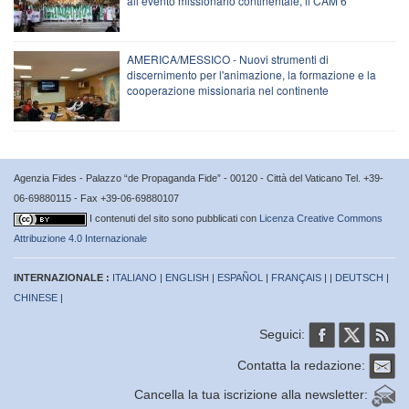
all’evento missionario continentale, il CAM 6
AMERICA/MESSICO - Nuovi strumenti di
discernimento per l'animazione, la formazione e la
cooperazione missionaria nel continente
Agenzia Fides - Palazzo “de Propaganda Fide” - 00120 - Città del Vaticano Tel. +39-
06-69880115 - Fax +39-06-69880107
I contenuti del sito sono pubblicati con
Licenza Creative Commons
Attribuzione 4.0 Internazionale
INTERNAZIONALE :
ITALIANO
|
ENGLISH
|
ESPAÑOL
|
FRANÇAIS
| |
DEUTSCH
|
CHINESE
|
Seguici:
Contatta la redazione:
Cancella la tua iscrizione alla newsletter: