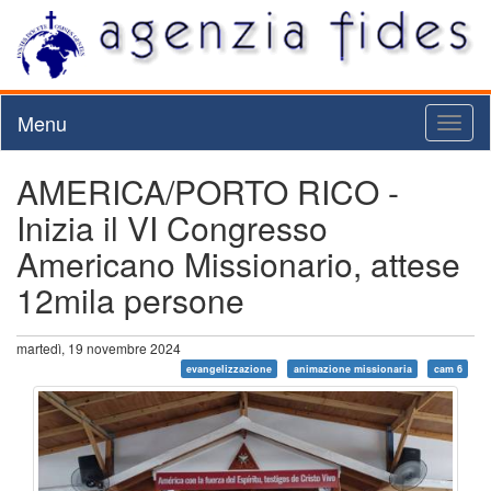
Menu
Toggl
naviga
AMERICA/PORTO RICO -
Inizia il VI Congresso
Americano Missionario, attese
12mila persone
martedì, 19 novembre 2024
evangelizzazione
animazione missionaria
cam 6