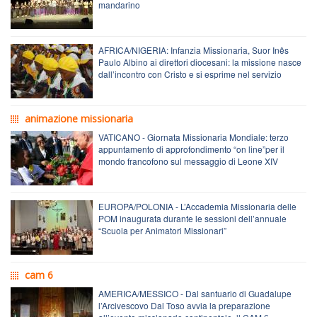
mandarino
AFRICA/NIGERIA: Infanzia Missionaria, Suor Inês
Paulo Albino ai direttori diocesani: la missione nasce
dall’incontro con Cristo e si esprime nel servizio
animazione missionaria
VATICANO - Giornata Missionaria Mondiale: terzo
appuntamento di approfondimento “on line”per il
mondo francofono sul messaggio di Leone XIV
EUROPA/POLONIA - L’Accademia Missionaria delle
POM inaugurata durante le sessioni dell’annuale
“Scuola per Animatori Missionari”
cam 6
AMERICA/MESSICO - Dal santuario di Guadalupe
l’Arcivescovo Dal Toso avvia la preparazione