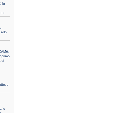
è la
orto
a
 solo
 CAM6:
 "primo
 di
attese
e
arie
a