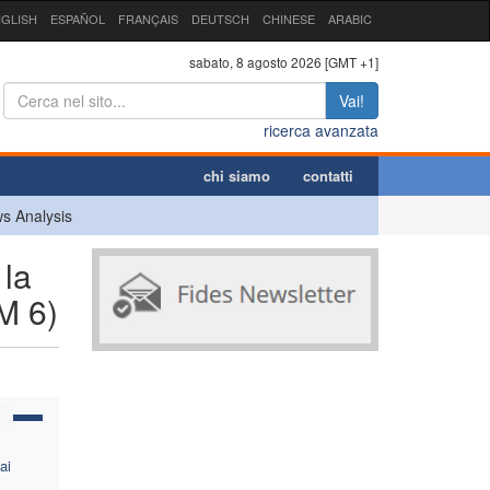
GLISH
ESPAÑOL
FRANÇAIS
DEUTSCH
CHINESE
ARABIC
sabato, 8 agosto 2026 [GMT +1]
Vai!
ricerca avanzata
chi siamo
contatti
s Analysis
la
M 6)
ai