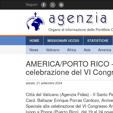
Seguici
Organo di informazione delle Pontificie
HOME
MISSIONARI UCCISI
STATISTICHE
News
Vaticano
Africa
Asia
America
AMERICA/PORTO RICO - No
celebrazione del VI Cong
sabato, 21 settembre 2024
Città del Vaticano (Agenzia Fides) - Il Santo
Card. Baltazar Enrique Porras Cardozo, Arcive
Speciale alla celebrazione del VI Congresso 
luogo a Ponce (Puerto Rico), dal 19 al 24 no