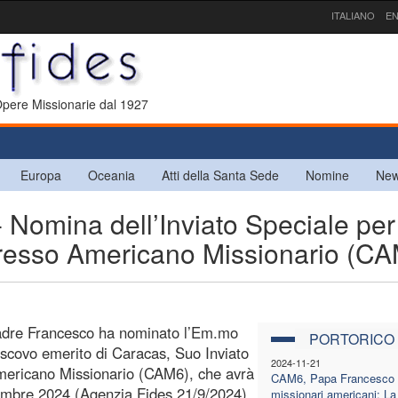
ITALIANO
EN
 Opere Missionarie dal 1927
Europa
Oceania
Atti della Santa Sede
Nomine
New
mina dell’Inviato Speciale per 
resso Americano Missionario (CA
 Padre Francesco ha nominato l’Em.mo
PORTORICO
scovo emerito di Caracas, Suo Inviato
2024-11-21
Americano Missionario (CAM6), che avrà
CAM6, Papa Francesco 
vembre 2024.(Agenzia Fides 21/9/2024)
missionari americani: La