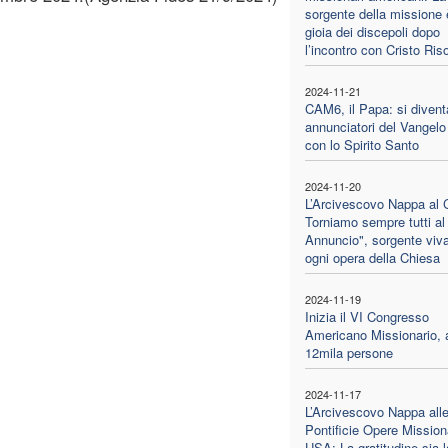
sorgente della missione 
gioia dei discepoli dopo
l’incontro con Cristo Ris
2024-11-21
CAM6, il Papa: si divent
annunciatori del Vangelo
con lo Spirito Santo
2024-11-20
L’Arcivescovo Nappa al
Torniamo sempre tutti al
Annuncio", sorgente viva
ogni opera della Chiesa
2024-11-19
Inizia il VI Congresso
Americano Missionario, 
12mila persone
2024-11-17
L’Arcivescovo Nappa all
Pontificie Opere Mission
USA: La gratitudine sia l