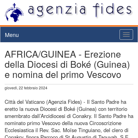
Menu
Toggl
naviga
AFRICA/GUINEA - Erezione
della Diocesi di Boké (Guinea)
e nomina del primo Vescovo
giovedì, 22 febbraio 2024
Città del Vaticano (Agenzia Fides) - Il Santo Padre ha
eretto la nuova Diocesi di Boké (Guinea) con territorio
smembrato dall’Arcidiocesi di Conakry. Il Santo Padre ha
nominato primo Vescovo della nuova Circoscrizione
Ecclesiastica il Rev. Sac. Moïse Tinguiano, del clero di
Conakry, finora Parroco di St Augustin di Taouyah. S.E.