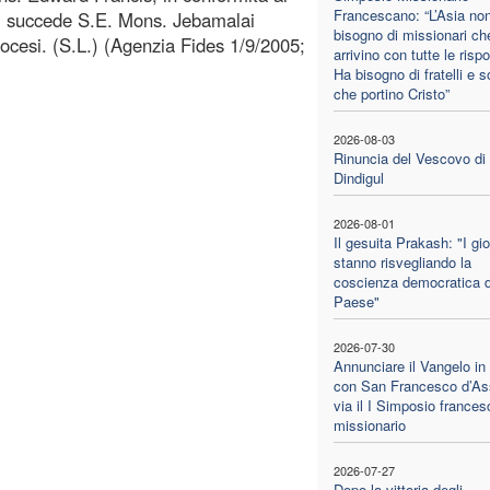
Francescano: “L’Asia no
li succede S.E. Mons. Jebamalai
bisogno di missionari ch
cesi. (S.L.) (Agenzia Fides 1/9/2005;
arrivino con tutte le risp
Ha bisogno di fratelli e s
che portino Cristo”
2026-08-03
Rinuncia del Vescovo di
Dindigul
2026-08-01
Il gesuita Prakash: "I gi
stanno risvegliando la
coscienza democratica d
Paese"
2026-07-30
Annunciare il Vangelo in
con San Francesco d’Ass
via il I Simposio france
missionario
2026-07-27
Dopo la vittoria degli