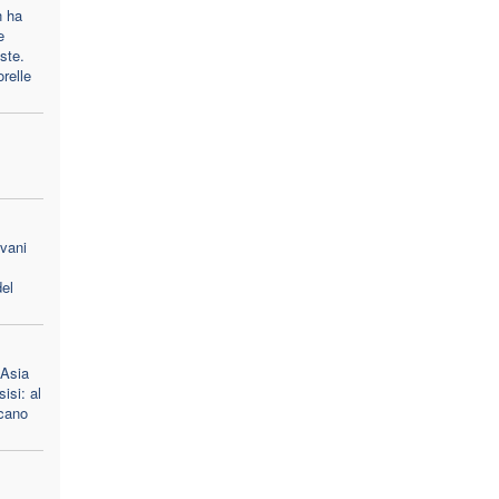
n ha
e
oste.
orelle
ovani
el
 Asia
isi: al
scano