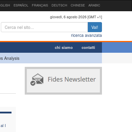
GLISH
ESPAÑOL
FRANÇAIS
DEUTSCH
CHINESE
ARABIC
giovedì, 6 agosto 2026 [GMT +1]
Vai!
ricerca avanzata
chi siamo
contatti
s Analysis
al I