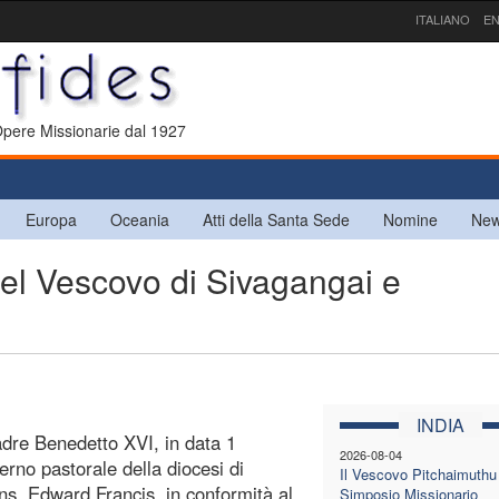
ITALIANO
EN
 Opere Missionarie dal 1927
Europa
Oceania
Atti della Santa Sede
Nomine
New
del Vescovo di Sivagangai e
INDIA
adre Benedetto XVI, in data 1
2026-08-04
erno pastorale della diocesi di
Il Vescovo Pitchaimuthu 
s. Edward Francis, in conformità al
Simposio Missionario