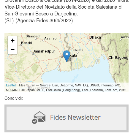
Vice-Direttore del Noviziato della Società Salesiana di
San Giovanni Bosco a Darjeeling.
(SL) (Agenzia Fides 30/4/2022)
+
−
Leaflet
| Tiles © Esri — Source: Esri, DeLorme, NAVTEQ, USGS, Intermap, iPC,
NRCAN, Esri Japan, METI, Esri China (Hong Kong), Esri (Thailand), TomTom, 2012
Condividi: