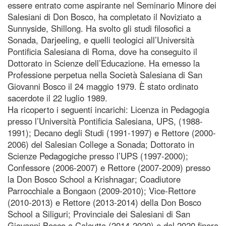
essere entrato come aspirante nel Seminario Minore dei
Salesiani di Don Bosco, ha completato il Noviziato a
Sunnyside, Shillong. Ha svolto gli studi filosofici a
Sonada, Darjeeling, e quelli teologici all’Università
Pontificia Salesiana di Roma, dove ha conseguito il
Dottorato in Scienze dell’Educazione. Ha emesso la
Professione perpetua nella Società Salesiana di San
Giovanni Bosco il 24 maggio 1979. È stato ordinato
sacerdote il 22 luglio 1989.
Ha ricoperto i seguenti incarichi: Licenza in Pedagogia
presso l’Università Pontificia Salesiana, UPS, (1988-
1991); Decano degli Studi (1991-1997) e Rettore (2000-
2006) del Salesian College a Sonada; Dottorato in
Scienze Pedagogiche presso l’UPS (1997-2000);
Confessore (2006-2007) e Rettore (2007-2009) presso
la Don Bosco School a Krishnagar; Coadiutore
Parrocchiale a Bongaon (2009-2010); Vice-Rettore
(2010-2013) e Rettore (2013-2014) della Don Bosco
School a Siliguri; Provinciale dei Salesiani di San
Giovanni Bosco a Calcutta (2014-2020) e dal 2020 finora