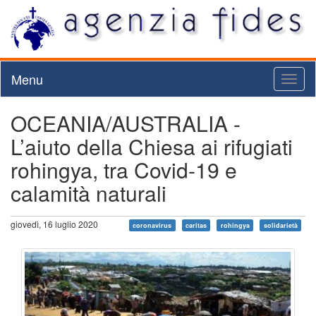
Menu
Toggl
naviga
OCEANIA/AUSTRALIA -
L’aiuto della Chiesa ai rifugiati
rohingya, tra Covid-19 e
calamità naturali
giovedì, 16 luglio 2020
coronavirus
caritas
rohingya
solidarietà