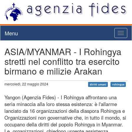
Menu
Toggl
naviga
ASIA/MYANMAR - I Rohingya
stretti nel conflitto tra esercito
birmano e milizie Arakan
mercoledì, 22 maggio 2024
diritti umani
rohingya
Yangon (Agenzia Fides) - I Rohingya affrontano una
seria minaccia alla loro stessa esistenza: è l'allarme
lanciato da 16 organizzazioni della diaspora Rohingya e
Organizzazioni non governative che, in tutto il mondo, si
occupano della diritti del popolo Rohingya in Myanmar.
Le organizzazioni chiedono urgente assistenza