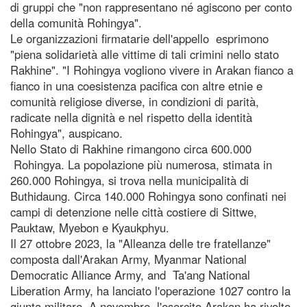
di gruppi che "non rappresentano né agiscono per conto
della comunità Rohingya".
Le organizzazioni firmatarie dell'appello esprimono
"piena solidarietà alle vittime di tali crimini nello stato
Rakhine". "I Rohingya vogliono vivere in Arakan fianco a
fianco in una coesistenza pacifica con altre etnie e
comunità religiose diverse, in condizioni di parità,
radicate nella dignità e nel rispetto della identità
Rohingya", auspicano.
Nello Stato di Rakhine rimangono circa 600.000
Rohingya. La popolazione più numerosa, stimata in
260.000 Rohingya, si trova nella municipalità di
Buthidaung. Circa 140.000 Rohingya sono confinati nei
campi di detenzione nelle città costiere di Sittwe,
Pauktaw, Myebon e Kyaukphyu.
Il 27 ottobre 2023, la "Alleanza delle tre fratellanze"
composta dall'Arakan Army, Myanmar National
Democratic Alliance Army, and Ta'ang National
Liberation Army, ha lanciato l'operazione 1027 contro la
giunta militare. A novembre, l'esercito Arakan ha rivolto