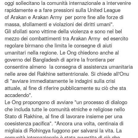
oggi sollecitano la comunità internazionale a intervenire
rapidamente e a fare pressioni sulla United League
of Arakan e Arakan Army per porre fine alle forze di
massa, sfollamenti e violazioni dei diritti umani".
Gli sfollati sono vittime della violenza e sono nel bel
mezzo dei combattimenti tra Arakan Army ed esercito
regolare birmano che limita le consegne di aiuti
umanitari nella regione. Le Ong chiedono anche al
governo del Bangladesh di aprire la frontiera per
consentire almeno la consegna di assistenza umanitaria
nelle aree del Rakhine settentrionale. Si chiede all'Onu
di "avviare immediatamente le indagini sulla crisi
attuale, al fine di riferire pubblicamente su ciò che sta
accadendo".
Le Ong propongono di avviare "un processo di dialogo
che includa tutte le comunità etniche e religiose nello
Stato di Rakhine, al fine di lavorare insieme per una
coesistenza pacifica". "Ancora una volta, centinaia di
migliaia di Rohingya fuggono per salvarsi la vita. La
comunità internazionale è stata avvertita di ciò che