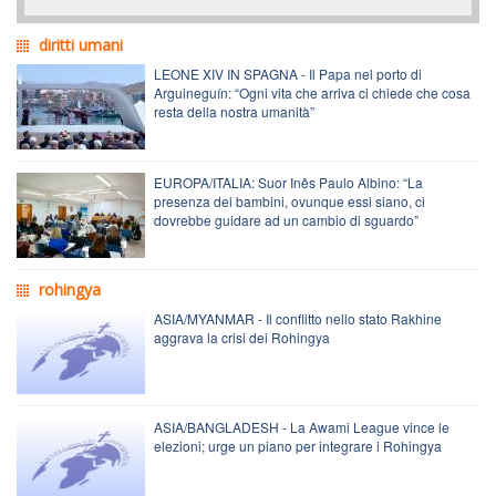
diritti umani
LEONE XIV IN SPAGNA - Il Papa nel porto di
Arguineguín: “Ogni vita che arriva ci chiede che cosa
resta della nostra umanità”
EUROPA/ITALIA: Suor Inês Paulo Albino: “La
presenza dei bambini, ovunque essi siano, ci
dovrebbe guidare ad un cambio di sguardo”
rohingya
ASIA/MYANMAR - Il conflitto nello stato Rakhine
aggrava la crisi dei Rohingya
ASIA/BANGLADESH - La Awami League vince le
elezioni; urge un piano per integrare i Rohingya