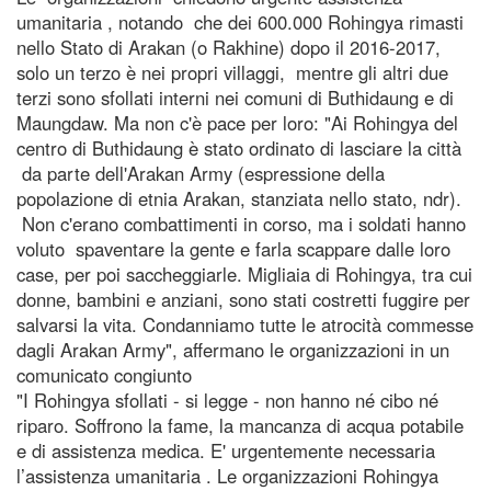
umanitaria , notando che dei 600.000 Rohingya rimasti
nello Stato di Arakan (o Rakhine) dopo il 2016-2017,
solo un terzo è nei propri villaggi, mentre gli altri due
terzi sono sfollati interni nei comuni di Buthidaung e di
Maungdaw. Ma non c'è pace per loro: "Ai Rohingya del
centro di Buthidaung è stato ordinato di lasciare la città
da parte dell'Arakan Army (espressione della
popolazione di etnia Arakan, stanziata nello stato, ndr).
Non c'erano combattimenti in corso, ma i soldati hanno
voluto spaventare la gente e farla scappare dalle loro
case, per poi saccheggiarle. Migliaia di Rohingya, tra cui
donne, bambini e anziani, sono stati costretti fuggire per
salvarsi la vita. Condanniamo tutte le atrocità commesse
dagli Arakan Army", affermano le organizzazioni in un
comunicato congiunto
"I Rohingya sfollati - si legge - non hanno né cibo né
riparo. Soffrono la fame, la mancanza di acqua potabile
e di assistenza medica. E' urgentemente necessaria
l’assistenza umanitaria . Le organizzazioni Rohingya