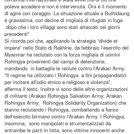
poteva accadere e non è intervenuta. Ora è il momento
di agire con coraggio. La situazione attuale a Buthidaung
è gravissima, con decine di migliaia di rifugiati in fuga
dopo che i loro villaggi sono stati attaccati nei giorni
precedenti"
Si ricorda poi che, applicando la strategia “divide et
impera” nello Stato di Rakhine, da febbraio l’esercito del
Myanmar ha reclutato con la forza migliaia di uomini
Rohingya provenienti dai campi di detenzione,
mandando in battaglia le reclute contro l'Arakan Army.
"Il regime ha utilizzato i Rohingya a fini propagandistici
per incitare all'odio etnico e religioso e violenza",
afferma il testo. Inoltre vi sono delle altre organizzazioni
di militanti (Arakan Rohingya Salvation Army; Arakan
Rohingya Army; Rohingya Solidarity Organization) che
stanno reclutando i Rohingya, combattendo a fianco
dell'esercito birmano contro l'Arakan Army. I Rohingya,
insomma, sono manipolati e strumentalizzati da
entrambe le parti in lotta, sono vittime innocenti anche