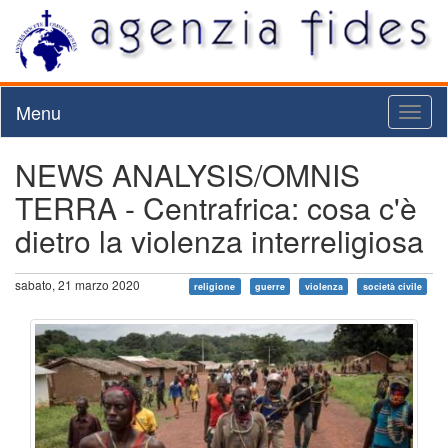
Menu
Toggl
naviga
NEWS ANALYSIS/OMNIS
TERRA - Centrafrica: cosa c'è
dietro la violenza interreligiosa
sabato, 21 marzo 2020
religione
guerre
violenza
società civile