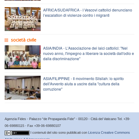
AFRICA/SUDAFRICA - I Vescovi cattolici denunciano
l’escalation di violenze contro i migranti
società civile
ASIA/INDIA - L'Associazione dei laici cattolici: "Nel
nuovo anno, l'impegno a liberare la società dall'odio e
dalla discriminazione"
ASIA/FILIPPINE - Il movimento Silsilah: lo spirito
dell'Avvento aiuta a uscire dalla "cultura della
corruzione"
Agenzia Fides - Palazzo “de Propaganda Fide” - 00120 - Città del Vaticano Tel. +39-
06-69880115 - Fax +39-06-69880107
I contenuti del sito sono pubblicati con
Licenza Creative Commons