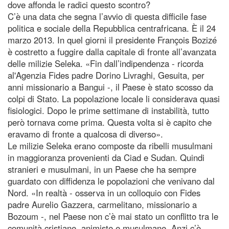
dove affonda le radici questo scontro?
C’è una data che segna l’avvio di questa difficile fase
politica e sociale della Repubblica centrafricana. È il 24
marzo 2013. In quel giorni il presidente François Bozizé
è costretto a fuggire dalla capitale di fronte all’avanzata
delle milizie Seleka. «Fin dall’indipendenza - ricorda
al'Agenzia Fides padre Dorino Livraghi, Gesuita, per
anni missionario a Bangui -, il Paese è stato scosso da
colpi di Stato. La popolazione locale li considerava quasi
fisiologici. Dopo le prime settimane di instabilità, tutto
però tornava come prima. Questa volta si è capito che
eravamo di fronte a qualcosa di diverso».
Le milizie Seleka erano composte da ribelli musulmani
in maggioranza provenienti da Ciad e Sudan. Quindi
stranieri e musulmani, in un Paese che ha sempre
guardato con diffidenza le popolazioni che venivano dal
Nord. «In realtà - osserva in un colloquio con Fides
padre Aurelio Gazzera, carmelitano, missionario a
Bozoum -, nel Paese non c’è mai stato un conflitto tra le
comunità cristiane, animiste e musulmane. Anzi c’è