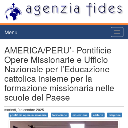
Menu
Toggl
naviga
AMERICA/PERU’- Pontificie
Opere Missionarie e Ufficio
Nazionale per l’Educazione
cattolica insieme per la
formazione missionaria nelle
scuole del Paese
martedì, 9 dicembre 2025
pontificie opere missionarie
formazione
educazione
editoria
religione