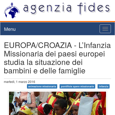
Menu
Toggl
naviga
EUROPA/CROAZIA - L’Infanzia
Missionaria dei paesi europei
studia la situazione dei
bambini e delle famiglie
martedì, 1 marzo 2016
animazione missionaria
pontificie opere missionarie
infanzia