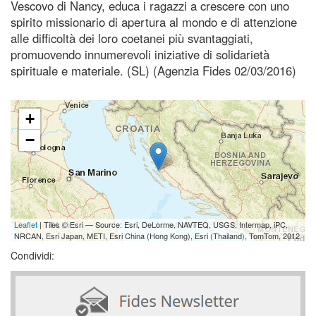
Vescovo di Nancy, educa i ragazzi a crescere con uno
spirito missionario di apertura al mondo e di attenzione
alle difficoltà dei loro coetanei più svantaggiati,
promuovendo innumerevoli iniziative di solidarietà
spirituale e materiale. (SL) (Agenzia Fides 02/03/2016)
+
−
Leaflet
| Tiles © Esri — Source: Esri, DeLorme, NAVTEQ, USGS, Intermap, iPC,
NRCAN, Esri Japan, METI, Esri China (Hong Kong), Esri (Thailand), TomTom, 2012
Condividi: