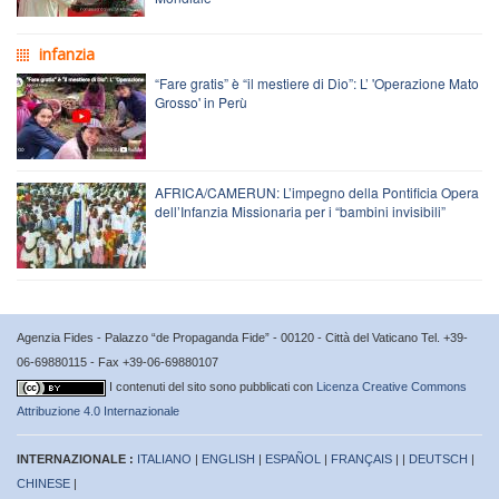
infanzia
“Fare gratis” è “il mestiere di Dio”: L’ 'Operazione Mato
Grosso' in Perù
AFRICA/CAMERUN: L’impegno della Pontificia Opera
dell’Infanzia Missionaria per i “bambini invisibili”
Agenzia Fides - Palazzo “de Propaganda Fide” - 00120 - Città del Vaticano Tel. +39-
06-69880115 - Fax +39-06-69880107
I contenuti del sito sono pubblicati con
Licenza Creative Commons
Attribuzione 4.0 Internazionale
INTERNAZIONALE :
ITALIANO
|
ENGLISH
|
ESPAÑOL
|
FRANÇAIS
| |
DEUTSCH
|
CHINESE
|