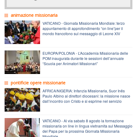
animazione missionaria
VATICANO - Giornata Missionaria Mondiale: terzo
appuntamento di approfondimento “on line”per il
mondo francofono sul messaggio di Leone XIV
EUROPA/POLONIA - L’Accademia Missionaria delle
POM inaugurata durante le sessioni dell’annuale
“Scuola per Animatori Missionari”
pontificie opere missionarie
AFRICA/NIGERIA: Infanzia Missionaria, Suor Inês
Paulo Albino ai direttori diocesani: la missione nasce
dall’incontro con Cristo e si esprime nel servizio
VATICANO - Al via sabato 8 agosto la formazione
missionaria on line in lingua vietnamita sul Messaggio
del Papa per la prossima Giornata Missionaria
Mondiale