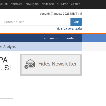
GLISH
ESPAÑOL
FRANÇAIS
DEUTSCH
CHINESE
ARABIC
venerdì, 7 agosto 2026 [GMT +1]
Vai!
ricerca avanzata
chi siamo
contatti
s Analysis
PA
 SI