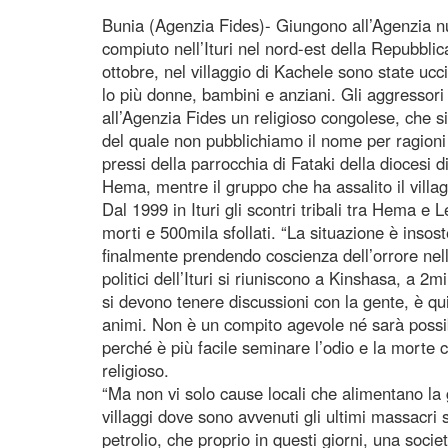
Bunia (Agenzia Fides)- Giungono all’Agenzia n
compiuto nell’Ituri nel nord-est della Repubbl
ottobre, nel villaggio di Kachele sono state uc
lo più donne, bambini e anziani. Gli aggressori
all’Agenzia Fides un religioso congolese, che si
del quale non pubblichiamo il nome per ragioni 
pressi della parrocchia di Fataki della diocesi 
Hema, mentre il gruppo che ha assalito il villag
Dal 1999 in Ituri gli scontri tribali tra Hema e
morti e 500mila sfollati. “La situazione è insost
finalmente prendendo coscienza dell’orrore nell
politici dell’Ituri si riuniscono a Kinshasa, a 2
si devono tenere discussioni con la gente, è qu
animi. Non è un compito agevole né sarà possibi
perché è più facile seminare l’odio e la morte c
religioso.
“Ma non vi solo cause locali che alimentano la
villaggi dove sono avvenuti gli ultimi massacri 
petrolio, che proprio in questi giorni, una socie