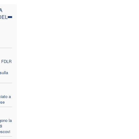
A
DEL
le FDLR
sulla
ciato a
ese
gono la
di
escovi