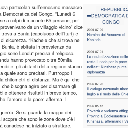
uovi particolari sull’ennesimo massacro
REPUBBLIC
ica Democratica del Congo. “Lunedì 6
DEMOCRATICA 
cise a colpi di machete 65 persone, per
CONGO
 provenivano da un villaggio vicino” dice
2026-07-29
 trova a Bunia (capoluogo dell’Ituri) e
Nomina del Vescovo di
di sicurezza. “Kachele che si trova nei
Kabinda
di Bunia, è abitata in prevalenza da
2026-07-24
gio sono Lendu” precisa il religioso.
La neutralizzazione del
 Lendu hanno provocato oltre 50mila
resta il nodo per la pace
enibile: gli abitanti della regione stanno
nell'est: Kinshasa punta 
diplomazia
a quale sono precitati. Purtroppo i
mila chilometri di distanza. Ma è qui che
2026-07-23
i che bisogna agire per disarmare gli
Il dialogo nazionale rilan
le ottenere risultati in breve tempo,
luglio e il ruolo delle Chi
he l’amore e la pace” afferma il
2026-05-15
Povertà e violenza afflig
 guerra. Se si guarda la mappa dei
Provincia Ecclesiastica 
si scopre che sono le zone dove c’è il
Kinshasa, affermano i V
tà canadese ha iniziato a sfruttare.