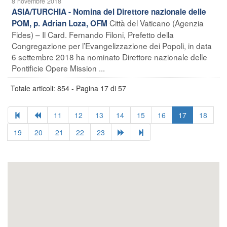
8 novembre 2018
ASIA/TURCHIA - Nomina del Direttore nazionale delle
Città del Vaticano (Agenzia
POM, p. Adrian Loza, OFM
Fides) – Il Card. Fernando Filoni, Prefetto della
Congregazione per l’Evangelizzazione dei Popoli, in data
6 settembre 2018 ha nominato Direttore nazionale delle
Pontificie Opere Mission ...
Totale articoli: 854 - Pagina 17 di 57
11
12
13
14
15
16
17
18
19
20
21
22
23